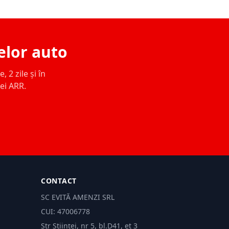
elor auto
 2 zile și în
ței ARR.
CONTACT
SC EVITĂ AMENZI SRL
CUI: 47006778
Str Științei, nr 5, bl.D41, et 3