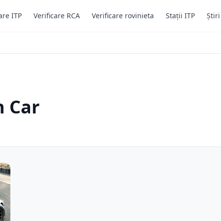
are ITP
Verificare RCA
Verificare rovinieta
Stații ITP
Știr
n Car