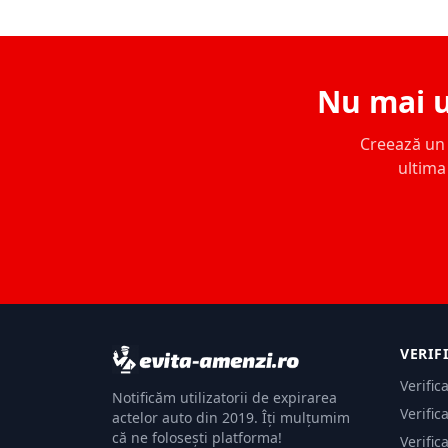
Nu mai u
Creează un c
ultima 
VERIF
Verific
Notificăm utilizatorii de expirarea
Verific
actelor auto din 2019. Îți mulțumim
că ne folosești platforma!
Verific