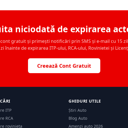
ita niciodată de expirarea act
ont gratuit și primești notificări prin SMS și e-mail cu 15 zile,
zi înainte de expirarea ITP-ului, RCA-ului, Rovinietei și Licen
Creează Cont Gratuit
ICĂRI
GHIDURI UTILE
are ITP
Știri Auto
are RCA
Blog Auto
are rovinieta
Amenzi auto 2026