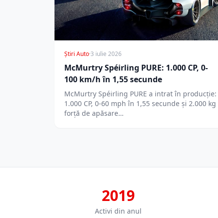
Știri Auto
·
3 iulie 2026
McMurtry Spéirling PURE: 1.000 CP, 0-
100 km/h în 1,55 secunde
McMurtry Spéirling PURE a intrat în producție:
1.000 CP, 0-60 mph în 1,55 secunde și 2.000 kg
forță de apăsare…
2019
Activi din anul