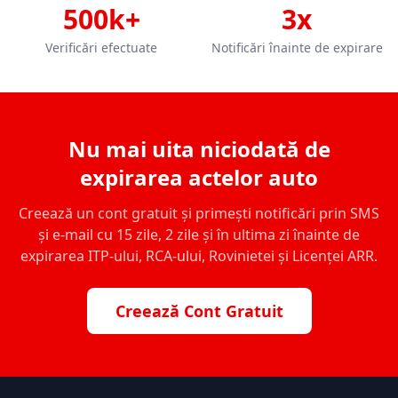
500k+
3x
Verificări efectuate
Notificări înainte de expirare
Nu mai uita niciodată de
expirarea actelor auto
Creează un cont gratuit și primești notificări prin SMS
și e-mail cu 15 zile, 2 zile și în ultima zi înainte de
expirarea ITP-ului, RCA-ului, Rovinietei și Licenței ARR.
Creează Cont Gratuit