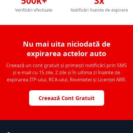
500k+
3x
Verificări efectuate
Notificări înainte de expirare
Nu mai uita niciodată de
expirarea actelor auto
Creează un cont gratuit și primești notificări prin SMS
și e-mail cu 15 zile, 2 zile și în ultima zi înainte de
expirarea ITP-ului, RCA-ului, Rovinietei și Licenței ARR.
Creează Cont Gratuit