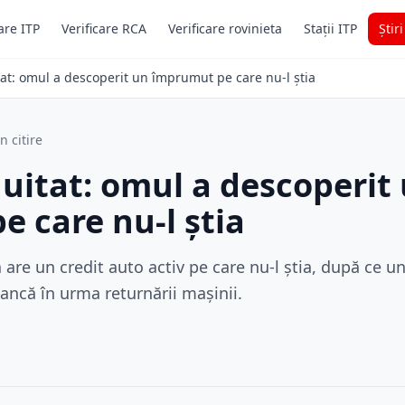
are ITP
Verificare RCA
Verificare rovinieta
Stații ITP
Știr
tat: omul a descoperit un împrumut pe care nu-l știa
n citire
 uitat: omul a descoperit
 care nu-l știa
 are un credit auto activ pe care nu-l știa, după ce un
ncă în urma returnării mașinii.