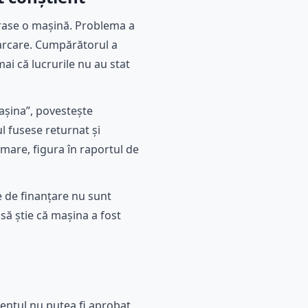
părase o mașină. Problema a
 parcare. Cumpărătorul a
ai că lucrurile nu au stat
așina”, povestește
ul fusese returnat și
rmare, figura în raportul de
 de finanțare nu sunt
să știe că mașina a fost
ientul nu putea fi aprobat