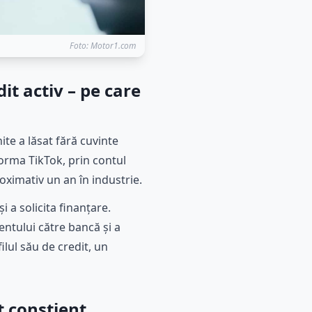
Foto: Motor1.com
it activ – pe care
te a lăsat fără cuvinte
forma TikTok, prin contul
oximativ un an în industrie.
 a solicita finanțare.
ntului către bancă și a
ilul său de credit, un
t conștient