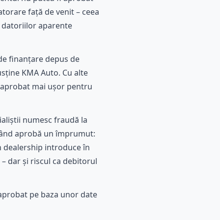
torare față de venit – ceea
 datoriilor aparente
 de finanțare depus de
susține KMA Auto. Cu alte
e aprobat mai ușor pentru
ialiștii numesc fraudă la
ci când aprobă un împrumut:
un dealership introduce în
– dar și riscul ca debitorul
 aprobat pe baza unor date