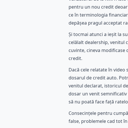
pentru un nou credit deoare
ce în terminologia financia
depășea pragul acceptat rapo
Și tocmai atunci a ieșit la
celălalt dealership, venitul
cuvinte, cineva modificase 
credit.
Dacă cele relatate în video 
dosarul de credit auto. Pot
venitul declarat, istoricul d
dosar un venit semnificativ 
să nu poată face față ratelor
Consecințele pentru cumpără
false, problemele cad tot în