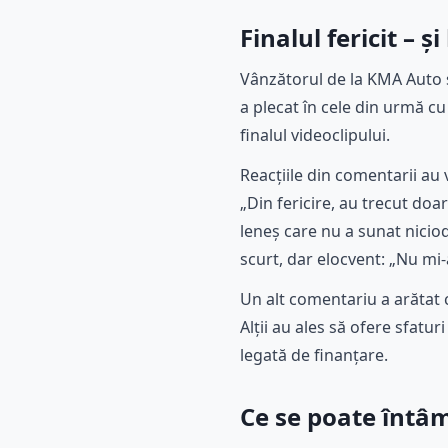
Finalul fericit – și
Vânzătorul de la KMA Auto sp
a plecat în cele din urmă cu
finalul videoclipului.
Reacțiile din comentarii au
„Din fericire, au trecut doa
leneș care nu a sunat nicio
scurt, dar elocvent: „Nu mi-
Un alt comentariu a arătat 
Alții au ales să ofere sfatu
legată de finanțare.
Ce se poate întâm