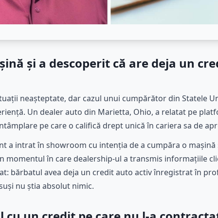
nă și a descoperit că are deja un cred
tuații neașteptate, dar cazul unui cumpărător din Statele Uni
riență. Un dealer auto din Marietta, Ohio, a relatat pe plat
âmplare pe care o califică drept unică în cariera sa de apr
nt a intrat în showroom cu intenția de a cumpăra o mașină și
 momentul în care dealership-ul a transmis informațiile clie
: bărbatul avea deja un credit auto activ înregistrat în prof
uși nu știa absolut nimic.
cu un credit pe care nu l-a contracta