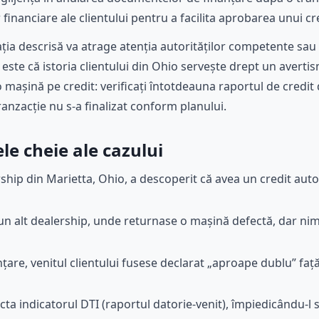
r financiare ale clientului pentru a facilita aprobarea unui cr
ția descrisă va atrage atenția autorităților competente sa
t este că istoria clientului din Ohio servește drept un averti
mașină pe credit: verificați întotdeauna raportul de credit 
ranzacție nu s-a finalizat conform planului.
e cheie ale cazului
ship din Marietta, Ohio, a descoperit că avea un credit auto a
 un alt dealership, unde returnase o mașină defectă, dar n
țare, venitul clientului fusese declarat „aproape dublu” față
ecta indicatorul DTI (raportul datorie-venit), împiedicându-l