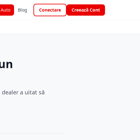
i Auto
Blog
Conectare
Creează Cont
 un
 dealer a uitat să