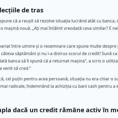
 lecțiile de tras
une că a reușit să rezolve situația lucrând atât cu banca, câ
 o mașină nouă. „Ați mai întâlnit vreodată ceva similar? E neb
 variat între uimire și o resemnare care spune multe despre 
r câteva săptămâni și nu i-a distrus scorul de credit! Sună 
dată banca să îi spună că a returnat mașina”, a scris o util
a venit să cred.”
că, cel puțin pentru acea persoană, situația nu era chiar o s
ri mai radicale, îndemnând la achiziția cu bani cash pentru a 
pla dacă un credit rămâne activ în m