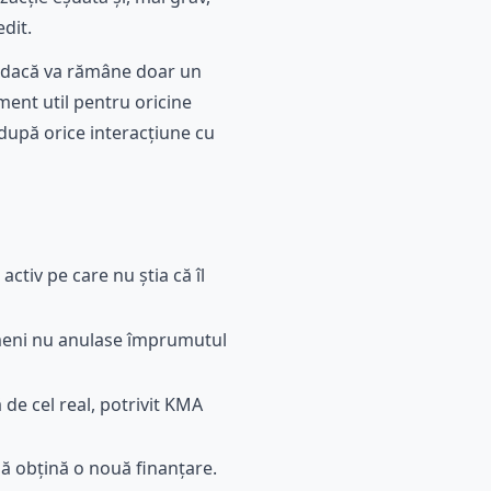
edit.
u dacă va rămâne doar un
sment util pentru oricine
după orice interacțiune cu
ctiv pe care nu știa că îl
imeni nu anulase împrumutul
 de cel real, potrivit KMA
 să obțină o nouă finanțare.