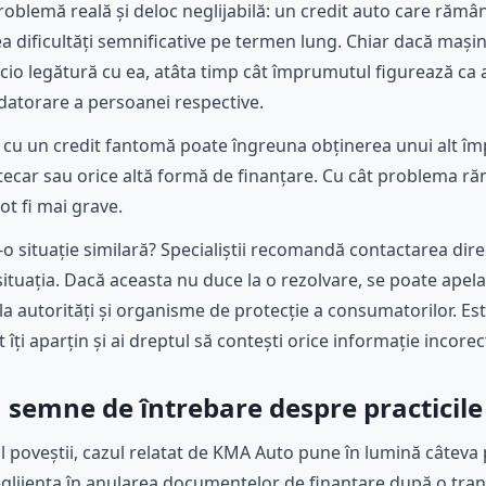
roblemă reală și deloc neglijabilă: un credit auto care rămâ
a dificultăți semnificative pe termen lung. Chiar dacă mașin
io legătură cu ea, atâta timp cât împrumutul figurează ca act
datorare a persoanei respective.
 cu un credit fantomă poate îngreuna obținerea unui alt îm
otecar sau orice altă formă de finanțare. Cu cât problema 
ot fi mai grave.
r-o situație similară? Specialiștii recomandă contactarea direc
a situația. Dacă aceasta nu duce la o rezolvare, se poate ap
la autorități și organisme de protecție a consumatorilor. Es
 îți aparțin și ai dreptul să contești orice informație incorec
ă semne de întrebare despre practicile
l poveștii, cazul relatat de KMA Auto pune în lumină câteva p
eglijența în anularea documentelor de finanțare după o tranz