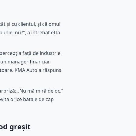
t și cu clientul, și că omul
unie, nu?”, a întrebat el la
percepția față de industrie.
ca un manager financiar
izatoare. KMA Auto a răspuns
urpriză: „Nu mă miră deloc.”
evita orice bătaie de cap
od greșit