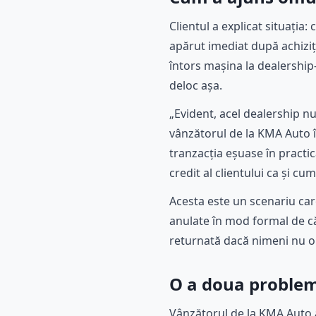
Clientul a explicat situația
apărut imediat după achiziți
întors mașina la dealership-
deloc așa.
„Evident, acel dealership n
vânzătorul de la KMA Auto în
tranzacția eșuase în practic
credit al clientului ca și c
Acesta este un scenariu ca
anulate în mod formal de că
returnată dacă nimeni nu o i
O a doua problemă
Vânzătorul de la KMA Auto a 