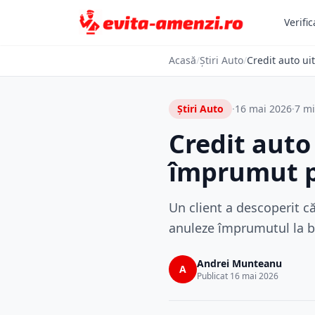
Verific
Acasă
/
Știri Auto
/
Credit auto ui
Știri Auto
·
16 mai 2026
·
7 mi
Credit auto
împrumut pe
Un client a descoperit că
anuleze împrumutul la ba
Andrei Munteanu
A
Publicat 16 mai 2026