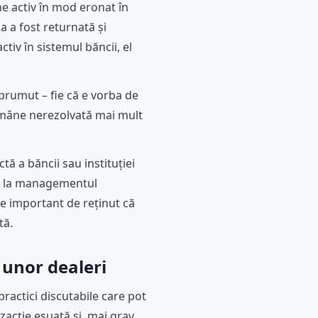
ne activ în mod eronat în
a a fost returnată și
iv în sistemul băncii, el
prumut – fie că e vorba de
rămâne nerezolvată mai mult
tă a băncii sau instituției
ela la managementul
te important de reținut că
tă.
 unor dealeri
ractici discutabile care pot
acție eșuată și, mai grav,