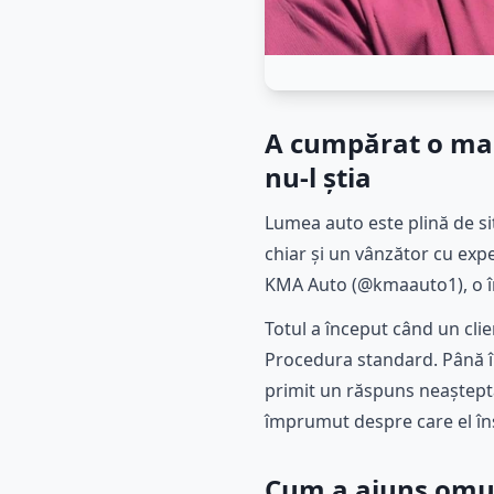
A cumpărat o mași
nu-l știa
Lumea auto este plină de si
chiar și un vânzător cu expe
KMA Auto (@kmaauto1), o înt
Totul a început când un clie
Procedura standard. Până în
primit un răspuns neașteptat
împrumut despre care el îns
Cum a ajuns omul 