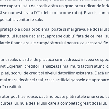
ce raportul său de credit arăta un grad prea ridicat de înda
ră se numește rata DTI (debt-to-income ratio). Practic, suma
rtat la veniturile sale.
 suprafață o a doua problemă, poate și mai gravă. Pe dosarul
 clientului fusese declarat „aproape dublu” față de cel real, 
datele financiare ale cumpărătorului pentru ca acesta să fi
sunt reale, o astfel de practică se încadrează în ceea ce spec
rivit Experian, creditorii analizează mai mulți factori atun
e plăți, scorul de credit și nivelul datoriilor existente. Dacă 
mai mare decât cel real, cresc artificial șansele de aprobare 
 în realitate.
tor pot fi serioase: dacă nu poate plăti ratele unui credit
 curtea lui, nu a dealerului care a completat greșit dosarul.