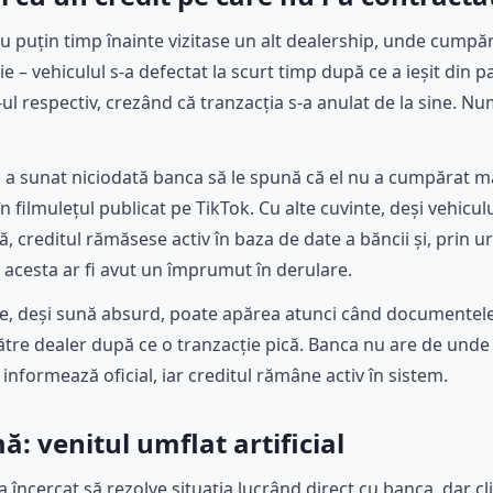
: cu puțin timp înainte vizitase un alt dealership, unde cum
e – vehiculul s-a defectat la scurt timp după ce a ieșit din
ul respectiv, crezând că tranzacția s-a anulat de la sine. Num
u a sunat niciodată banca să le spună că el nu a cumpărat m
 filmulețul publicat pe TikTok. Cu alte cuvinte, deși vehicul
ă, creditul rămăsese activ în baza de date a băncii și, prin u
um acesta ar fi avut un împrumut în derulare.
re, deși sună absurd, poate apărea atunci când documentele
tre dealer după ce o tranzacție pică. Banca nu are de unde 
nformează oficial, iar creditul rămâne activ în sistem.
: venitul umflat artificial
încercat să rezolve situația lucrând direct cu banca, dar cl