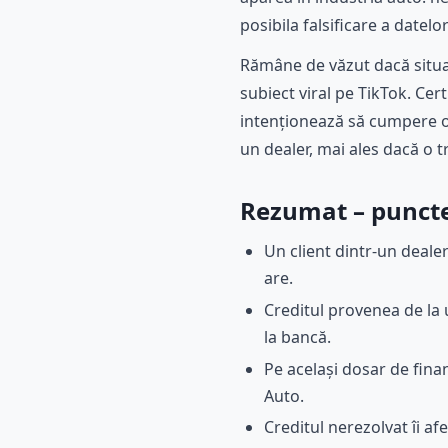
posibila falsificare a datelo
Rămâne de văzut dacă situa
subiect viral pe TikTok. Cer
intenționează să cumpere o 
un dealer, mai ales dacă o t
Rezumat – punctel
Un client dintr-un dealer
are.
Creditul provenea de la
la bancă.
Pe același dosar de finan
Auto.
Creditul nerezolvat îi af