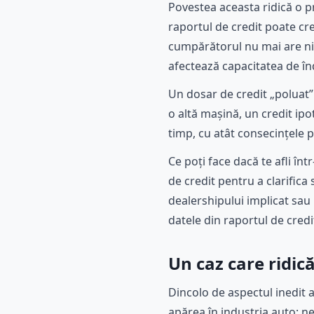
Povestea aceasta ridică o p
raportul de credit poate cre
cumpărătorul nu mai are nic
afectează capacitatea de în
Un dosar de credit „poluat”
o altă mașină, un credit ip
timp, cu atât consecințele p
Ce poți face dacă te afli înt
de credit pentru a clarific
dealershipului implicat sau 
datele din raportul de credit
Un caz care ridic
Dincolo de aspectul inedit a
apărea în industria auto: n