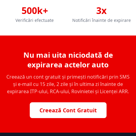
500k+
3x
Verificări efectuate
Notificări înainte de expirare
Nu mai uita niciodată de
expirarea actelor auto
Creează un cont gratuit și primești notificări prin SMS
și e-mail cu 15 zile, 2 zile și în ultima zi înainte de
expirarea ITP-ului, RCA-ului, Rovinietei și Licenței ARR.
Creează Cont Gratuit