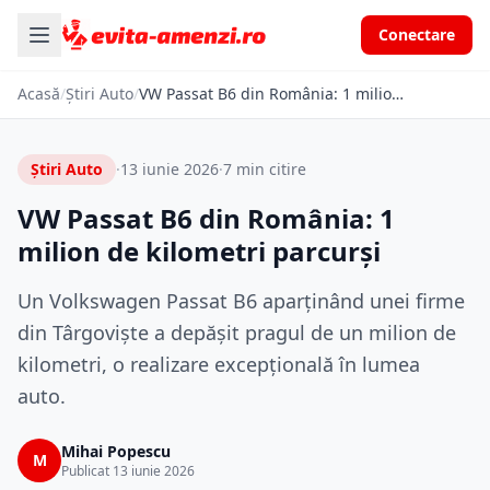
Conectare
Acasă
/
Știri Auto
/
VW Passat B6 din România: 1 milion de kilometri parcurși
Știri Auto
·
13 iunie 2026
·
7 min citire
VW Passat B6 din România: 1
milion de kilometri parcurși
Un Volkswagen Passat B6 aparținând unei firme
din Târgoviște a depășit pragul de un milion de
kilometri, o realizare excepțională în lumea
auto.
Mihai Popescu
M
Publicat 13 iunie 2026