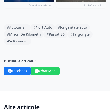
Foto: Automarket.ro
Foto: Automarket.ro
#Autoturism
#Flotă Auto
#longevitate auto
#Milion De Kilometri
#Passat B6
#Târgoviște
#Volkswagen
Distribuie articolul:
Facebook
WhatsApp
Alte articole