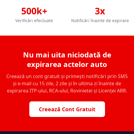
500k+
3x
Verificări efectuate
Notificări înainte de expirare
Nu mai uita niciodată de
expirarea actelor auto
Creează un cont gratuit și primești notificări prin SMS
și e-mail cu 15 zile, 2 zile și în ultima zi înainte de
expirarea ITP-ului, RCA-ului, Rovinietei și Licenței ARR.
Creează Cont Gratuit