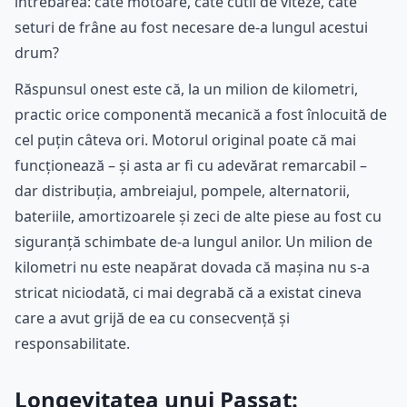
întrebarea: câte motoare, câte cutii de viteze, câte
seturi de frâne au fost necesare de-a lungul acestui
drum?
Răspunsul onest este că, la un milion de kilometri,
practic orice componentă mecanică a fost înlocuită de
cel puțin câteva ori. Motorul original poate că mai
funcționează – și asta ar fi cu adevărat remarcabil –
dar distribuția, ambreiajul, pompele, alternatorii,
bateriile, amortizoarele și zeci de alte piese au fost cu
siguranță schimbate de-a lungul anilor. Un milion de
kilometri nu este neapărat dovada că mașina nu s-a
stricat niciodată, ci mai degrabă că a existat cineva
care a avut grijă de ea cu consecvență și
responsabilitate.
Longevitatea unui Passat: