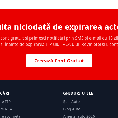
ita niciodată de expirarea act
ont gratuit și primești notificări prin SMS și e-mail cu 15 zile,
zi înainte de expirarea ITP-ului, RCA-ului, Rovinietei și Licen
Creează Cont Gratuit
ICĂRI
GHIDURI UTILE
are ITP
Știri Auto
are RCA
Blog Auto
are rovinieta
Amenzi auto 2026