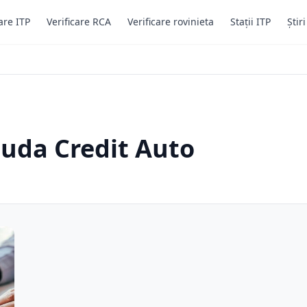
are ITP
Verificare RCA
Verificare rovinieta
Stații ITP
Știr
auda Credit Auto