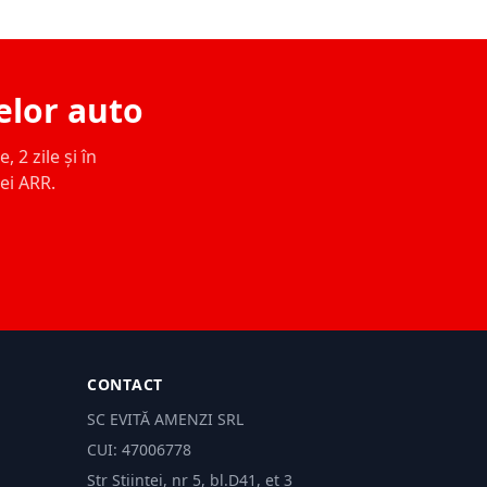
elor auto
 2 zile și în
ței ARR.
CONTACT
SC EVITĂ AMENZI SRL
CUI: 47006778
Str Științei, nr 5, bl.D41, et 3