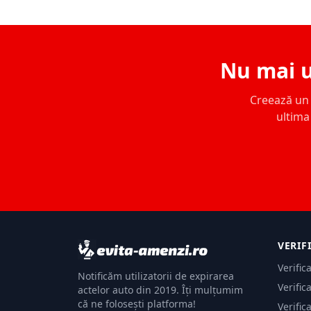
Nu mai u
Creează un c
ultima 
VERIF
Verific
Notificăm utilizatorii de expirarea
Verific
actelor auto din 2019. Îți mulțumim
că ne folosești platforma!
Verific