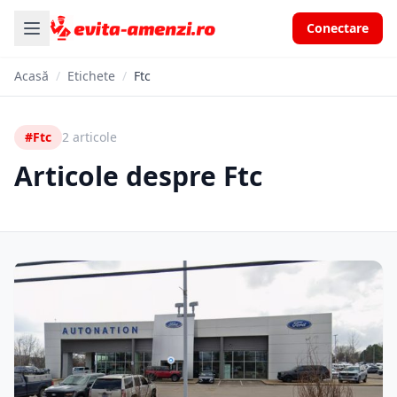
Conectare
Acasă
/
Etichete
/
Ftc
#Ftc
2 articole
Articole despre Ftc