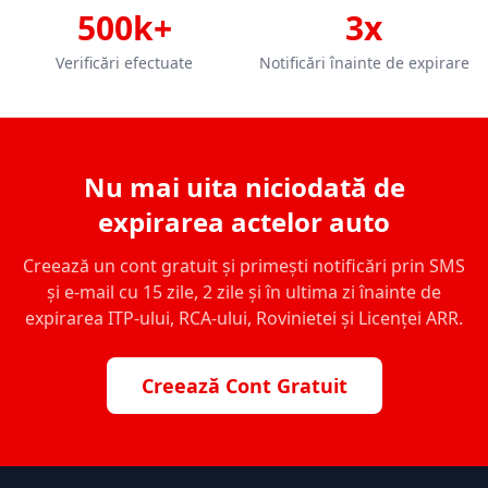
500k+
3x
Verificări efectuate
Notificări înainte de expirare
Nu mai uita niciodată de
expirarea actelor auto
Creează un cont gratuit și primești notificări prin SMS
și e-mail cu 15 zile, 2 zile și în ultima zi înainte de
expirarea ITP-ului, RCA-ului, Rovinietei și Licenței ARR.
Creează Cont Gratuit