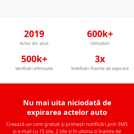
2019
600k+
Activi din anul
Utilizatori
500k+
3x
Verificări efectuate
Notificări înainte de expirare
Nu mai uita niciodată de
expirarea actelor auto
Creează un cont gratuit și primești notificări prin SMS
și e-mail cu 15 zile, 2 zile și în ultima zi înainte de