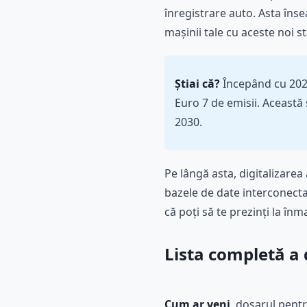
înregistrare auto. Asta în
mașinii tale cu aceste noi 
Știai că?
Începând cu 2026
Euro 7 de emisii. Această
2030.
Pe lângă asta, digitalizare
bazele de date interconecta
că poți să te prezinți la în
Lista completă a
Cum ar veni
, dosarul pentr