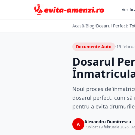
Verific
Acasă
/
Blog
/
Dosarul Perfect: To
Documente Auto
·
19 febru
Dosarul Per
Înmatricula
Noul proces de înmatric
dosarul perfect, cum să 
pentru a evita drumurile 
Alexandru Dumitrescu
A
Publicat 19 februarie 2026 · A