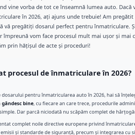
nd vine vorba de tot ce înseamnă lumea auto. Dacă vă
riculare în 2026, ați ajuns unde trebuie! Am pregătit
vă pregătiți dosarul perfect pentru înmatriculare. Ș
ar împreună vom face procesul mult mai ușor și mai c
m prin hățișul de acte și proceduri!
at procesul de înmatriculare în 2026?
le dosarului pentru înmatricularea auto în 2026, hai să înțel
 gândesc bine
, cu fiecare an care trece, procedurile admini
ai simple. Dar parcă niciodată nu scăpăm complet de hârțogăr
tat complet noile directive europene privind înmatricularea
u emisii și standarde de siguranță, precum și integrarea cu 