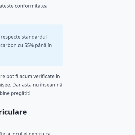
 ateste conformitatea
 respecte standardul
e carbon cu 55% până în
e pot fi acum verificate în
ghișee. Dar asta nu înseamnă
 bine pregătit!
riculare
ie la locul ei pentru ca