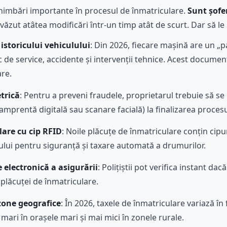
chimbări importante în procesul de înmatriculare.
Sunt șofer
ăzut atâtea modificări într-un timp atât de scurt. Dar să le
 istoricului vehiculului
: Din 2026, fiecare mașină are un „p
c de service, accidente și intervenții tehnice. Acest documen
are.
trică
: Pentru a preveni fraudele, proprietarul trebuie să s
amprentă digitală sau scanare facială) la finalizarea procesu
lare cu cip RFID
: Noile plăcuțe de înmatriculare conțin cipu
ului pentru siguranță și taxare automată a drumurilor.
e electronică a asigurării
: Polițiștii pot verifica instant da
 plăcuței de înmatriculare.
zone geografice
: În 2026, taxele de înmatriculare variază în
i mari în orașele mari și mai mici în zonele rurale.