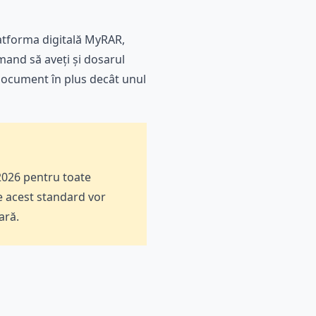
latforma digitală MyRAR,
omand să aveți și dosarul
n document în plus decât unul
2026 pentru toate
ge acest standard vor
ară.