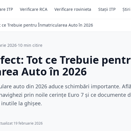
are ITP
Verificare RCA
Verificare rovinieta
Stații ITP
Știr
t ce Trebuie pentru Înmatricularea Auto în 2026
arie 2026
·
10 min citire
fect: Tot ce Trebuie pent
rea Auto în 2026
ulare auto din 2026 aduce schimbări importante. Află
navighezi prin noile cerințe Euro 7 și ce documente d
inutile la ghișee.
ctualizat 19 februarie 2026