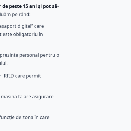
 de peste 15 ani și pot să-
 luăm pe rând:
așaport digital” care
t este obligatoriu în
e prezinte personal pentru o
lui.
ri RFID care permit
că mașina ta are asigurare
 funcție de zona în care