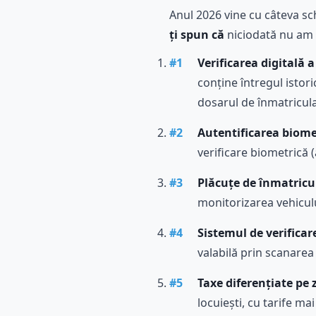
Anul 2026 vine cu câteva s
ți spun că
niciodată nu am v
#
1
Verificarea digitală a
conține întregul istori
dosarul de înmatricul
#
2
Autentificarea biome
verificare biometrică (
#
3
Plăcuțe de înmatricu
monitorizarea vehicul
#
4
Sistemul de verificar
valabilă prin scanarea
#
5
Taxe diferențiate pe 
locuiești, cu tarife ma