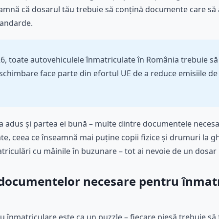
seamnă că dosarul tău trebuie să conțină documente care să
standarde.
, toate autovehiculele înmatriculate în România trebuie să
 schimbare face parte din efortul UE de a reduce emisiile d
a a adus și partea ei bună – multe dintre documentele necesar
te, ceea ce înseamnă mai puține copii fizice și drumuri la 
matriculări cu mâinile în buzunare – tot ai nevoie de un dosar
 documentelor necesare pentru înmat
u înmatriculare este ca un puzzle – fiecare piesă trebuie să f