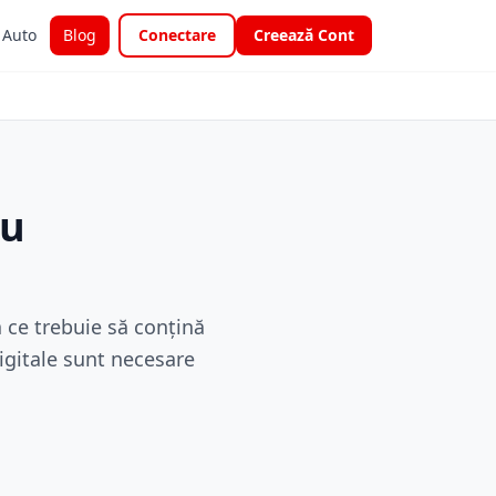
i Auto
Blog
Conectare
Creează Cont
ru
 ce trebuie să conțină
igitale sunt necesare