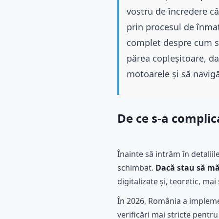
vostru de încredere câ
prin procesul de înmat
complet despre cum să 
părea copleșitoare, d
motoarele și să navigă
De ce s-a complic
Înainte să intrăm în detalii
schimbat.
Dacă stau să mă
digitalizate și, teoretic, m
În 2026, România a implemen
verificări mai stricte pentr