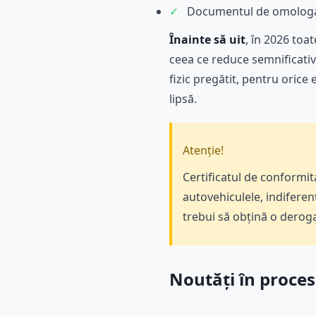
✓
Documentul de omologare
Înainte să uit
, în 2026 toa
ceea ce reduce semnificativ 
fizic pregătit, pentru orice
lipsă.
Atenție!
Certificatul de conformi
autovehiculele, indiferen
trebui să obțină o deroga
Noutăți în proces