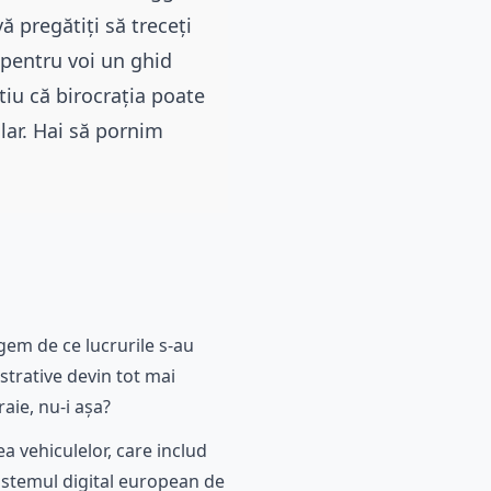
 pregătiți să treceți
 pentru voi un ghid
tiu că birocrația poate
lar. Hai să pornim
egem de ce lucrurile s-au
strative devin tot mai
aie, nu-i așa?
 vehiculelor, care includ
sistemul digital european de