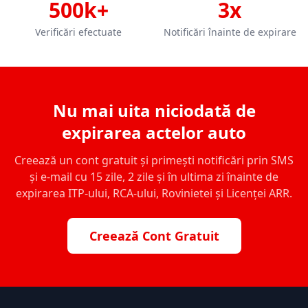
500k+
3x
Verificări efectuate
Notificări înainte de expirare
Nu mai uita niciodată de
expirarea actelor auto
Creează un cont gratuit și primești notificări prin SMS
și e-mail cu 15 zile, 2 zile și în ultima zi înainte de
expirarea ITP-ului, RCA-ului, Rovinietei și Licenței ARR.
Creează Cont Gratuit