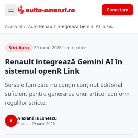
Conectare
Acasă
/
Știri Auto
/
Renault integrează Gemini AI în sistemul openR Link
Știri Auto
·
29 iunie 2026
·
1 min citire
Renault integrează Gemini AI în
sistemul openR Link
Sursele furnizate nu conțin conținut editorial
suficient pentru generarea unui articol conform
regulilor stricte.
Alexandra Ionescu
A
Publicat 29 iunie 2026