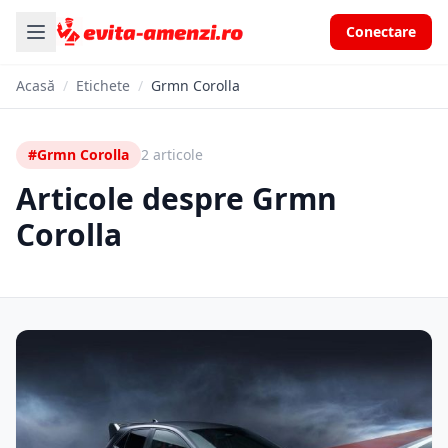
Conectare
Acasă
/
Etichete
/
Grmn Corolla
#Grmn Corolla
2 articole
Articole despre Grmn
Corolla