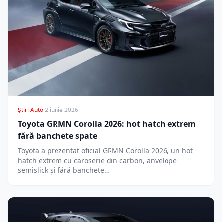
Știri Auto
·
2 iunie 2026
Toyota GRMN Corolla 2026: hot hatch extrem
fără banchete spate
Toyota a prezentat oficial GRMN Corolla 2026, un hot
hatch extrem cu caroserie din carbon, anvelope
semislick și fără banchete…