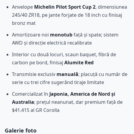
Anvelope
Michelin Pilot Sport Cup 2
, dimensiunea
245/40 ZR18, pe jante forjate de 18 inch cu finisaj
bronz mat
Amortizoare noi
monotub
față și spate; sistem
AWD și direcție electrică recalibrate
Interior cu două locuri, scaun baquet, fibră de
carbon pe bord, finisaj
Alumite Red
Transmisie exclusiv
manuală
; placuță cu număr de
serie cu trei cifre sugerând tiraje limitate
Comercializat în
Japonia, America de Nord și
Australia
; prețul neanunat, dar premium față de
$41.415 al GR Corolla
Galerie foto