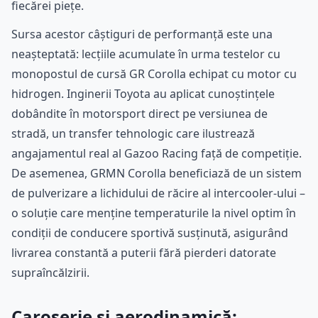
fiecărei piețe.
Sursa acestor câștiguri de performanță este una
neașteptată: lecțiile acumulate în urma testelor cu
monopostul de cursă GR Corolla echipat cu motor cu
hidrogen. Inginerii Toyota au aplicat cunoștințele
dobândite în motorsport direct pe versiunea de
stradă, un transfer tehnologic care ilustrează
angajamentul real al Gazoo Racing față de competiție.
De asemenea, GRMN Corolla beneficiază de un sistem
de pulverizare a lichidului de răcire al intercooler-ului –
o soluție care menține temperaturile la nivel optim în
condiții de conducere sportivă susținută, asigurând
livrarea constantă a puterii fără pierderi datorate
supraîncălzirii.
Caroserie și aerodinamică: