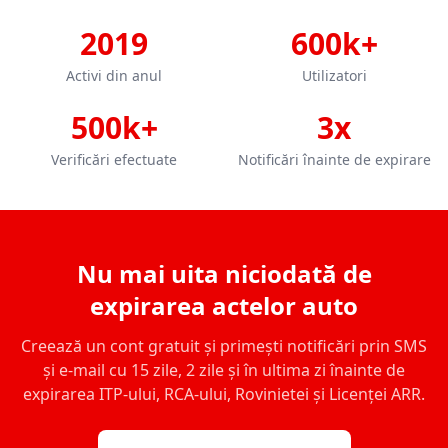
2019
600k+
Activi din anul
Utilizatori
500k+
3x
Verificări efectuate
Notificări înainte de expirare
Nu mai uita niciodată de
expirarea actelor auto
Creează un cont gratuit și primești notificări prin SMS
și e-mail cu 15 zile, 2 zile și în ultima zi înainte de
expirarea ITP-ului, RCA-ului, Rovinietei și Licenței ARR.