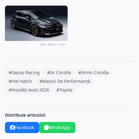
Foto: Motor1.com
#Gazoo Racing
#Gr Corolla
#Grmn Corolla
#Hot Hatch
#Mașini De Performanță
#Noutăți Auto 2026
#Toyota
Distribuie articolul:
Facebook
WhatsApp