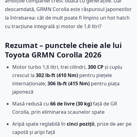
ambițiile companiei cresc odată cu generațiile. Dar
deocamdată, GRMN Corolla este răspunsul japonezilor
la întrebarea: cât de mult poate fi împins un hot hatch
cu tracțiune integrală și motor de 1,6 litri?
Rezumat – punctele cheie ale lui
Toyota GRMN Corolla 2026
Motor turbo 1,6 litri, trei cilindri,
300 CP
și cuplu
crescut la
302 lb-ft (410 Nm)
pentru piețele
internaționale;
306 lb-ft (415 Nm)
pentru piața
japoneză
Masă redusă cu
66 de livre (30 kg)
față de GR
Corolla, prin eliminarea scaunelor spate
Aripă spate reglabilă în
cinci poziții
, prize de aer pe
capotă și aripi față