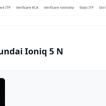
are ITP
Verificare RCA
Verificare rovinieta
Stații ITP
Știr
undai Ioniq 5 N