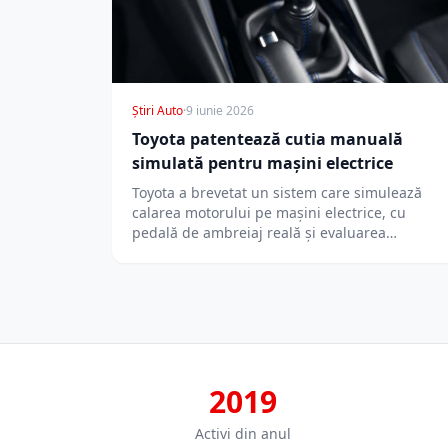
Știri Auto
·
9 iunie 2026
Toyota patentează cutia manuală
simulată pentru mașini electrice
Toyota a brevetat un sistem care simulează
calarea motorului pe mașini electrice, cu
pedală de ambreiaj reală și evaluarea
abilităților…
2019
Activi din anul