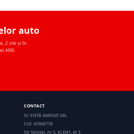
elor auto
 2 zile și în
ței ARR.
CONTACT
SC EVITĂ AMENZI SRL
CUI: 47006778
Str Științei, nr 5, bl.D41, et 3