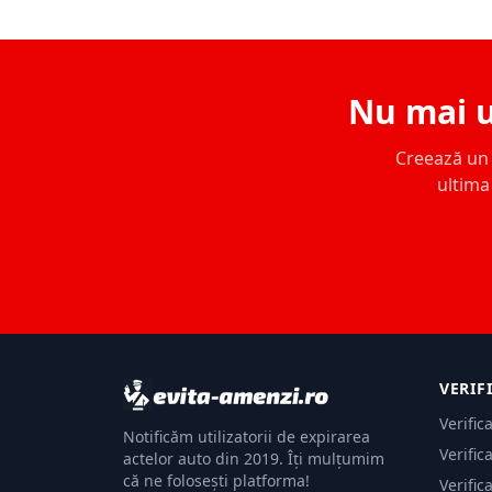
Nu mai u
Creează un c
ultima 
VERIF
Verific
Notificăm utilizatorii de expirarea
Verific
actelor auto din 2019. Îți mulțumim
că ne folosești platforma!
Verific