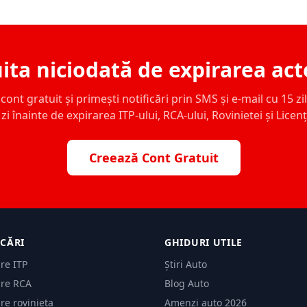
ita niciodată de expirarea act
ont gratuit și primești notificări prin SMS și e-mail cu 15 zile,
zi înainte de expirarea ITP-ului, RCA-ului, Rovinietei și Licen
Creează Cont Gratuit
ICĂRI
GHIDURI UTILE
are ITP
Știri Auto
are RCA
Blog Auto
are rovinieta
Amenzi auto 2026