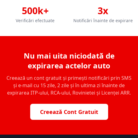
500k+
3x
Verificări efectuate
Notificări înainte de expirare
Nu mai uita niciodată de
expirarea actelor auto
Creează un cont gratuit și primești notificări prin SMS
și e-mail cu 15 zile, 2 zile și în ultima zi înainte de
expirarea ITP-ului, RCA-ului, Rovinietei și Licenței ARR.
Creează Cont Gratuit