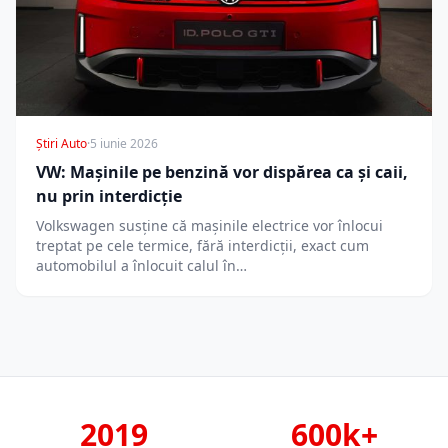
Știri Auto
·
5 iunie 2026
VW: Mașinile pe benzină vor dispărea ca și caii,
nu prin interdicție
Volkswagen susține că mașinile electrice vor înlocui
treptat pe cele termice, fără interdicții, exact cum
automobilul a înlocuit calul în…
2019
600k+