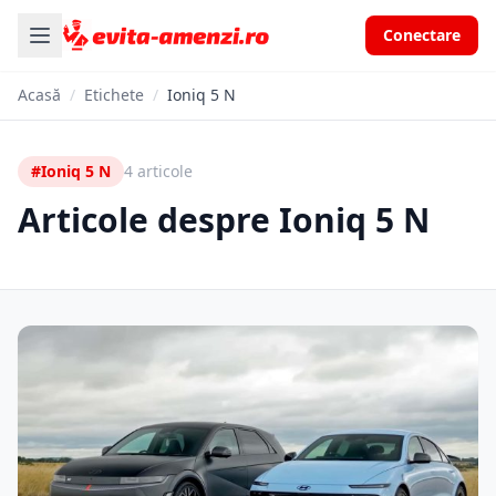
Conectare
Acasă
/
Etichete
/
Ioniq 5 N
#Ioniq 5 N
4 articole
Articole despre Ioniq 5 N