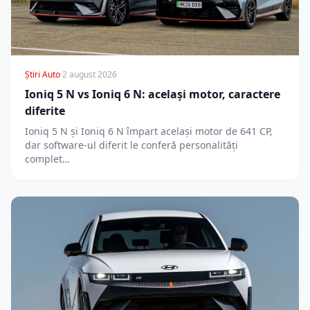
Știri Auto
·
2 august 2026
Ioniq 5 N vs Ioniq 6 N: același motor, caractere
diferite
Ioniq 5 N și Ioniq 6 N împart același motor de 641 CP,
dar software-ul diferit le conferă personalități
complet…