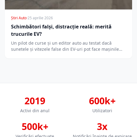
Știri Auto
·
25 aprilie 2026
Schimbători falși, distracție reală: merită
trucurile EV?
Un pilot de curse și un editor auto au testat dacă
sunetele și vitezele false din EV-uri pot face mașinile…
2019
600k+
Activi din anul
Utilizatori
500k+
3x
Verificări efectuate
Notificări înainte de expirare