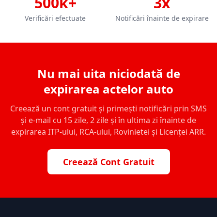
500k+
3x
Verificări efectuate
Notificări înainte de expirare
Nu mai uita niciodată de
expirarea actelor auto
Creează un cont gratuit și primești notificări prin SMS
și e-mail cu 15 zile, 2 zile și în ultima zi înainte de
expirarea ITP-ului, RCA-ului, Rovinietei și Licenței ARR.
Creează Cont Gratuit