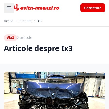
Conectare
Acasă
/
Etichete
/
Ix3
#Ix3
2 articole
Articole despre Ix3