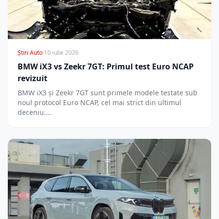
Știri Auto
·
10 iulie 2026
BMW iX3 vs Zeekr 7GT: Primul test Euro NCAP
revizuit
BMW iX3 și Zeekr 7GT sunt primele modele testate sub
noul protocol Euro NCAP, cel mai strict din ultimul
deceniu.…