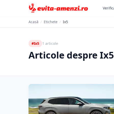
Verific
Acasă
/
Etichete
/
Ix5
#Ix5
1 articole
Articole despre Ix5