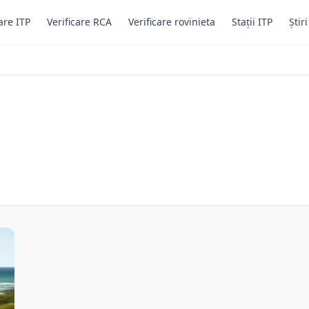
are ITP
Verificare RCA
Verificare rovinieta
Stații ITP
Știr