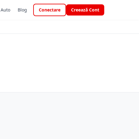
i Auto
Blog
Conectare
Creează Cont