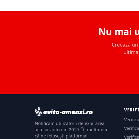
Nu mai u
Creează un c
ultima 
VERIF
Verific
Notificăm utilizatorii de expirarea
Verific
actelor auto din 2019. Îți mulțumim
că ne folosești platforma!
Verific