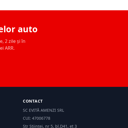
elor auto
 2 zile și în
ței ARR.
CONTACT
SC EVITĂ AMENZI SRL
CUI: 47006778
Str Științei, nr 5, bl.D41, et 3