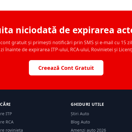
ita niciodată de expirarea act
ont gratuit și primești notificări prin SMS și e-mail cu 15 zile,
zi înainte de expirarea ITP-ului, RCA-ului, Rovinietei și Licen
Creează Cont Gratuit
ICĂRI
GHIDURI UTILE
are ITP
Știri Auto
are RCA
Blog Auto
are rovinieta
Amenzi auto 2026