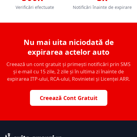
Verificări efectuate
Notificări înainte de expirare
Nu mai uita niciodată de
expirarea actelor auto
Creează un cont gratuit și primești notificări prin SMS
și e-mail cu 15 zile, 2 zile și în ultima zi înainte de
expirarea ITP-ului, RCA-ului, Rovinietei și Licenței ARR.
Creează Cont Gratuit