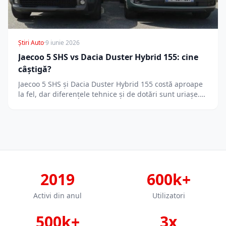
Știri Auto
·
9 iunie 2026
Jaecoo 5 SHS vs Dacia Duster Hybrid 155: cine
câștigă?
Jaecoo 5 SHS și Dacia Duster Hybrid 155 costă aproape
la fel, dar diferențele tehnice și de dotări sunt uriașe.…
2019
600k+
Activi din anul
Utilizatori
500k+
3x