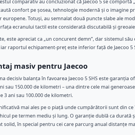
t testul comparativ au concluzionat că Jaecoo 5 se comportă 
e caută confort pe șosea, tehnologie modernă și o imagine p
lor europene. Totuși, au semnalat două puncte slabe ale mode
rfața ecranului tactil este considerată discutabilă și greoaie 
rte, este apreciat ca „un concurent demn”, dar sistemul său
 iar raportul echipament-preț este inferior față de Jaecoo 5
ntaj masiv pentru Jaecoo
na decisiv balanța în favoarea Jaecoo 5 SHS este garanția of
ni sau 150.000 de kilometri – una dintre cele mai generoas
e 3 ani sau 100.000 de kilometri.
ficativă mai ales pe o piață unde cumpărătorii sunt din ce î
ehicul pe termen mediu și lung. O garanție dublă ca durată 
 solid, în special pentru cei care parcurg anual distanțe ma