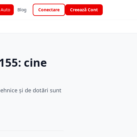
i Auto
Blog
Conectare
Creează Cont
155: cine
tehnice și de dotări sunt