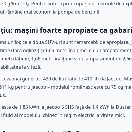
120 g/km CO₂. Pentru șoferii preocupați de costurile de ex
r-ul rămâne mai econom la pompa de benzină.
țiu: mașini foarte apropiate ca gabari
nsiunilor, cele două SUV-uri sunt remarcabil de apropiate.
ățime (fără oglinzi) și 1,65 metri înălțime, cu un ampatament
1 metri lățime, 1,66 metri înălțime și un ampatament de 2,66
abilitatea la viteză.
eva mai generos: 430 de litri față de 410 litri la Jaecoo. Mas
.611 kg pentru Jaecoo – modelul românesc este cu 75 kg mai 
us.
 este de 1,83 kWh la Jaecoo 5 SHS față de 1,4 kWh la Duster 
luid al modelului chinez în regim electric la viteze mici.