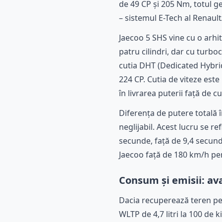
de 49 CP și 205 Nm, totul g
– sistemul E-Tech al Renault
Jaecoo 5 SHS vine cu o arhi
patru cilindri, dar cu turb
cutia DHT (Dedicated Hybrid
224 CP. Cutia de viteze est
în livrarea puterii față de c
Diferența de putere totală 
neglijabil. Acest lucru se re
secunde, față de 9,4 secund
Jaecoo față de 180 km/h pe
Consum și emisii: av
Dacia recuperează teren pe
WLTP de 4,7 litri la 100 de 