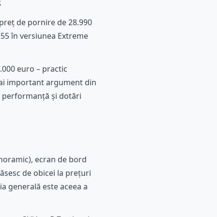
s
 preț de pornire de 28.990
 155 în versiunea Extreme
1.000 euro – practic
 mai important argument din
 performanță și dotări
noramic), ecran de bord
ăsesc de obicei la prețuri
sia generală este aceea a