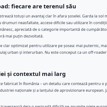
oad: fiecare are terenul său
trează totuși un avantaj clar în afara șoselei. Garda la sol
 drumuri neasfaltate, accese dificile sau utilizare în condiți
omânesc, apreciată de o categorie importantă de cumpărători
eră mai puțin dezvoltată.
e clar optimizat pentru utilizare pe șosea: mai puternic, mai
rulaj urban și interurban. Nu este conceput ca un off-roader
ei și contextul mai larg
e fabricat în România – un detaliu care contează pentru o p
ndustriei naționale și a lanțului de aprovizionare european. 
traversează deja o perioadă dificilă pe anumite piețe europ