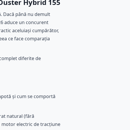
Duster Hybrid 155
tă. Dacă până nu demult
026 aduce un concurent
ractic aceluiași cumpărător,
ceea ce face comparația
complet diferite de
capotă și cum se comportă
at natural (fără
 motor electric de tracțiune