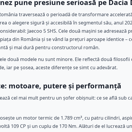
inez pune presiune serioasă pe Dacia 
n România traversează o perioadă de transformare accelera
ea o alegere sigură și accesibilă în segmentul său, anul 2
 considerabil: Jaecoo 5 SHS. Cele două mașini se adresează p
piața din România și se vând la prețuri aproape identice – 
vantă și mai dură pentru constructorul român.
cele două modele nu sunt minore. Ele reflectă două filosofii 
e, iar pe șosea, aceste diferențe se simt cu adevărat.
ice: motoare, putere și performanță
ază cel mai mult pentru un șofer obișnuit: ce se află sub 
osește un motor termic de 1.789 cm³, cu patru cilindri, aspir
ltă 109 CP și un cuplu de 170 Nm. Alături de el lucrează un