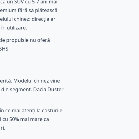
„ca un SUV cu 5-7 ani mai
remium fără să plătească
lului chinez: direcția ar
în utilizare.
 de propulsie nu oferă
 SHS.
erită. Modelul chinez vine
e din segment. Dacia Duster
n ce mai atenți la costurile
și cu 50% mai mare ca
ri.