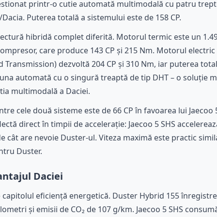
estionat printr-o cutie automată multimodală cu patru trept
/Dacia. Puterea totală a sistemului este de 158 CP.
tectură hibridă complet diferită. Motorul termic este un 1.
ocompresor, care produce 143 CP și 215 Nm. Motorul electric 
 Transmission) dezvoltă 204 CP și 310 Nm, iar puterea total
e una automată cu o singură treaptă de tip DHT – o soluție 
utia multimodală a Daciei.
între cele două sisteme este de 66 CP în favoarea lui Jaecoo
flectă direct în timpii de accelerație: Jaecoo 5 SHS accelereaz
e cât are nevoie Duster-ul. Viteza maximă este practic simi
ntru Duster.
antajul Daciei
 capitolul eficiență energetică. Duster Hybrid 155 înregis
kilometri și emisii de CO₂ de 107 g/km. Jaecoo 5 SHS consumă 5