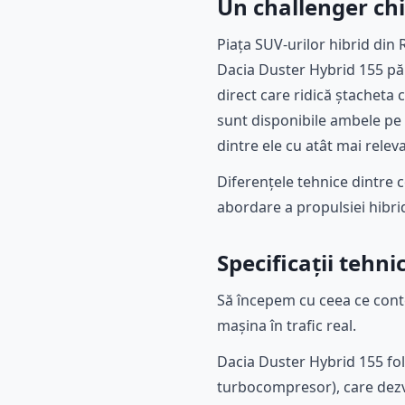
Un challenger ch
Piața SUV-urilor hibrid di
Dacia Duster Hybrid 155 păr
direct care ridică ștacheta
sunt disponibile ambele pe 
dintre ele cu atât mai rele
Diferențele tehnice dintre 
abordare a propulsiei hibrid
Specificații tehn
Să începem cu ceea ce conte
mașina în trafic real.
Dacia Duster Hybrid 155 fol
turbocompresor), care dezvo