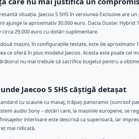
nță care nu mai justifică un compromi
resantă situația. Jaecoo 5 SHS în versiunea Exclusive are un
sorii ajunge la aproximativ 30.000 euro. Dacia Duster Hybrid
v circa 29.000 euro cu dotări suplimentare.
 două mașini, în configurațiile testate, este de aproximativ 
 ceea ce oferă în plus modelul Jaecoo. Acesta este poate cel
ătorul nu mai trebuie să sacrifice bugetul pentru a obține
e: unde Jaecoo 5 SHS câștigă detașat
standard cu scaune cu masaj, trăpaș panoramic (sunroof pa
istem audio Sony – dotări care, la mașinile europene, se reg
finisajelor interioare este descrisă ca superioară, iar impre
eț mai ridicată.