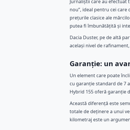
Jurnaliștii care au efectua
nou”, ideal pentru cei car
prețurile clasice ale mărci
putea fi îmbunătățită și inte
Dacia Duster, pe de altă pa
același nivel de rafinament,
Garanție: un ava
Un element care poate încli
cu garanție standard de 7 a
Hybrid 155 oferă garanție d
Această diferență este semni
totale de deținere a unui v
kilometraj este un argument