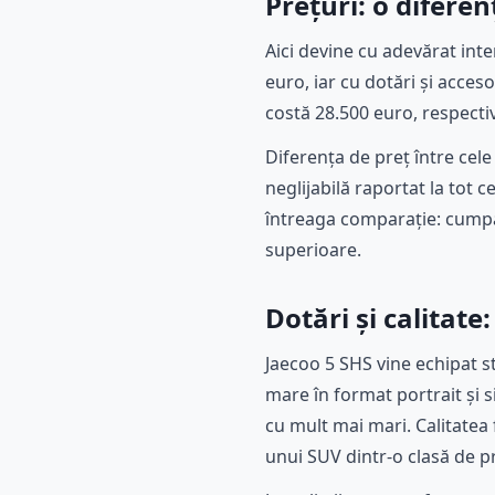
Prețuri: o difere
Aici devine cu adevărat inte
euro, iar cu dotări și acce
costă 28.500 euro, respecti
Diferența de preț între cele
neglijabilă raportat la tot
întreaga comparație: cumpăr
superioare.
Dotări și calitat
Jaecoo 5 SHS vine echipat 
mare în format portrait și s
cu mult mai mari. Calitatea 
unui SUV dintr-o clasă de pr