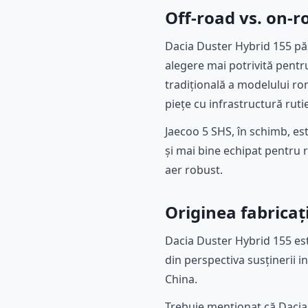
Off-road vs. on-r
Dacia Duster Hybrid 155 păs
alegere mai potrivită pentru
tradițională a modelului r
piețe cu infrastructură ruti
Jaecoo 5 SHS, în schimb, est
și mai bine echipat pentru 
aer robust.
Originea fabricați
Dacia Duster Hybrid 155 est
din perspectiva susținerii i
China.
Trebuie menționat că Dacia 