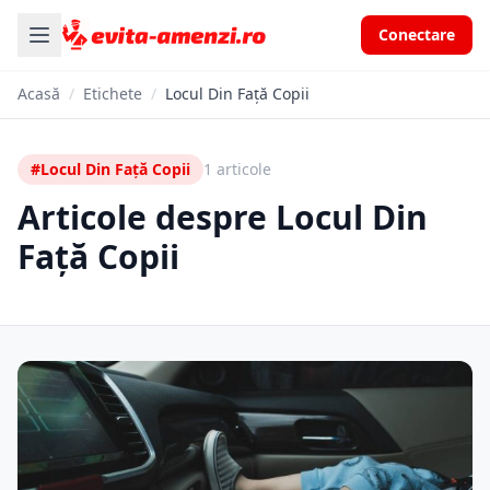
Conectare
Acasă
/
Etichete
/
Locul Din Față Copii
#Locul Din Față Copii
1 articole
Articole despre Locul Din
Față Copii