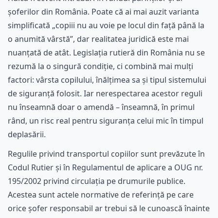
șoferilor din România. Poate că ai mai auzit varianta
simplificată „copiii nu au voie pe locul din față până la
o anumită vârstă”, dar realitatea juridică este mai
nuanțată de atât. Legislația rutieră din România nu se
rezumă la o singură condiție, ci combină mai mulți
factori: vârsta copilului, înălțimea sa și tipul sistemului
de siguranță folosit. Iar nerespectarea acestor reguli
nu înseamnă doar o amendă – înseamnă, în primul
rând, un risc real pentru siguranța celui mic în timpul
deplasării.
Regulile privind transportul copiilor sunt prevăzute în
Codul Rutier și în Regulamentul de aplicare a OUG nr.
195/2002 privind circulația pe drumurile publice.
Acestea sunt actele normative de referință pe care
orice șofer responsabil ar trebui să le cunoască înainte