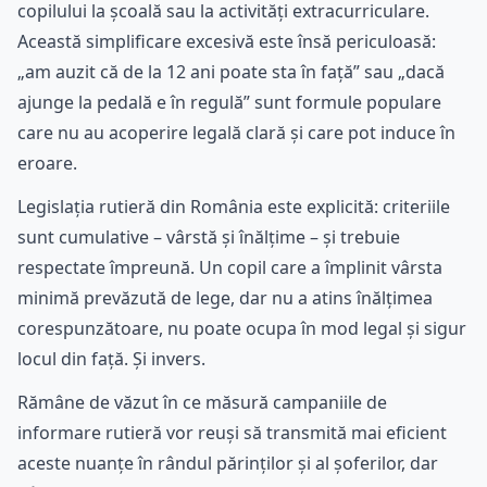
copilului la școală sau la activități extracurriculare.
Această simplificare excesivă este însă periculoasă:
„am auzit că de la 12 ani poate sta în față” sau „dacă
ajunge la pedală e în regulă” sunt formule populare
care nu au acoperire legală clară și care pot induce în
eroare.
Legislația rutieră din România este explicită: criteriile
sunt cumulative – vârstă și înălțime – și trebuie
respectate împreună. Un copil care a împlinit vârsta
minimă prevăzută de lege, dar nu a atins înălțimea
corespunzătoare, nu poate ocupa în mod legal și sigur
locul din față. Și invers.
Rămâne de văzut în ce măsură campaniile de
informare rutieră vor reuși să transmită mai eficient
aceste nuanțe în rândul părinților și al șoferilor, dar