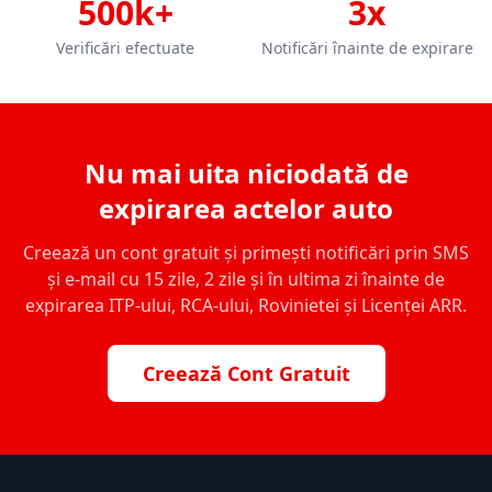
500k+
3x
Verificări efectuate
Notificări înainte de expirare
Nu mai uita niciodată de
expirarea actelor auto
Creează un cont gratuit și primești notificări prin SMS
și e-mail cu 15 zile, 2 zile și în ultima zi înainte de
expirarea ITP-ului, RCA-ului, Rovinietei și Licenței ARR.
Creează Cont Gratuit