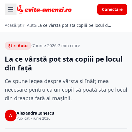
Conectare
Acasă
/
Știri Auto
/
La ce vârstă pot sta copiii pe locul din față
Știri Auto
·
7 iunie 2026
·
7 min citire
La ce vârstă pot sta copiii pe locul
din față
Ce spune legea despre vârsta și înălțimea
necesare pentru ca un copil să poată sta pe locul
din dreapta față al mașinii.
Alexandra Ionescu
A
Publicat 7 iunie 2026