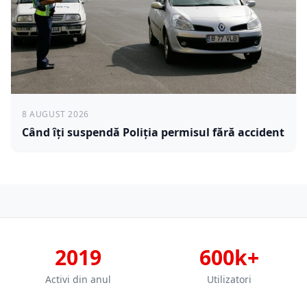
8 AUGUST 2026
Când îți suspendă Poliția permisul fără accident
2019
600k+
Activi din anul
Utilizatori