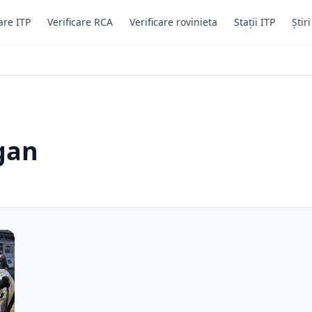
are ITP
Verificare RCA
Verificare rovinieta
Stații ITP
Știr
gan