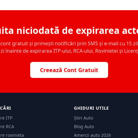
ita niciodată de expirarea act
ont gratuit și primești notificări prin SMS și e-mail cu 15 zile,
zi înainte de expirarea ITP-ului, RCA-ului, Rovinietei și Licen
Creează Cont Gratuit
ICĂRI
GHIDURI UTILE
are ITP
Știri Auto
are RCA
Blog Auto
are rovinieta
Amenzi auto 2026