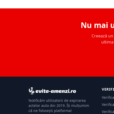
Nu mai u
Creează un c
ultima 
VERIF
Verific
Notificăm utilizatorii de expirarea
Verific
actelor auto din 2019. Îți mulțumim
că ne folosești platforma!
Verific