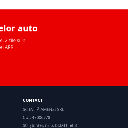
elor auto
 2 zile și în
ței ARR.
CONTACT
SC EVITĂ AMENZI SRL
CUI: 47006778
Str Științei, nr 5, bl.D41, et 3