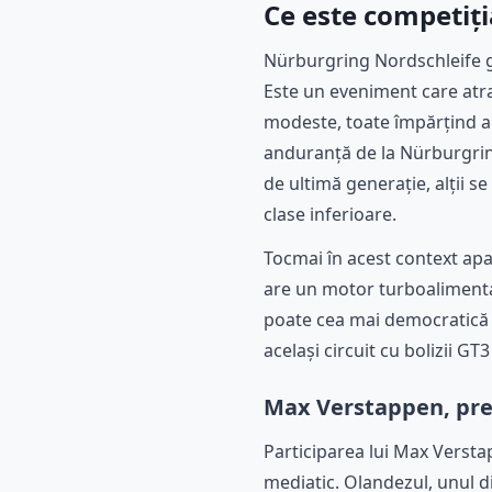
Ce este competiți
Nürburgring Nordschleife g
Este un eveniment care atra
modeste, toate împărțind ace
anduranță de la Nürburgring
de ultimă generație, alții s
clase inferioare.
Tocmai în acest context apa
are un motor turboalimentat 
poate cea mai democratică m
același circuit cu bolizii G
Max Verstappen, pre
Participarea lui Max Versta
mediatic. Olandezul, unul di