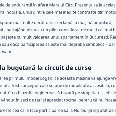
ele de anduranță în afara Marelui Circ. Prezența sa la acelaș
ără îndoială, unul dintre cele mai inedite contraste din mo
spune mai multe decât orice reclamă: o mașină populară, co
ți, partajând pista cu un pilot considerat de mulți cel mai 
depășește cu mult valoarea unui apartament în București. R
 sau dacă participarea sa este mai degrabă simbolică – dar
tivant.
la bugetară la circuit de curse
ansarea primului model Logan, că această mașină va ajunge v
-ul a fost conceput ca o soluție de mobilitate accesibilă, ro
i. Cu o filozofie inginerească bazată pe simplitate și eficie
ândut în zeci de țări și apreciat tocmai pentru că nu încear
e este cea care face participarea sa la Nürburgring atât de