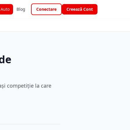
i Auto
Blog
Conectare
Creează Cont
 de
și competiție la care