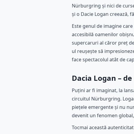
Nürburgring și nici de curs
și o Dacie Logan creează, f
Este genul de imagine care 
accesibilă oamenilor obișnui
supercaruri al căror preț 
ul reușește să impresioneze
face spectacolul atât de cap
Dacia Logan – de 
Puțini ar fi imaginat, la l
circuitul Nürburgring. Logan
piețele emergente și nu numa
devenit un fenomen global, v
Tocmai această autenticitat