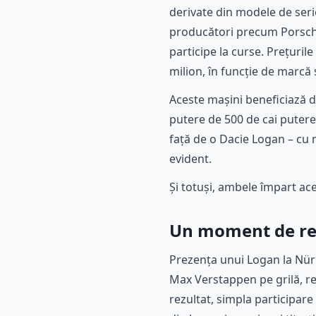
derivate din modele de seri
producători precum Porsche
participe la curse. Prețuril
milion, în funcție de marcă
Aceste mașini beneficiază d
putere de 500 de cai putere
față de o Dacie Logan – cu 
evident.
Și totuși, ambele împart ace
Un moment de ref
Prezența unui Logan la Nürbu
Max Verstappen pe grilă, r
rezultat, simpla participar