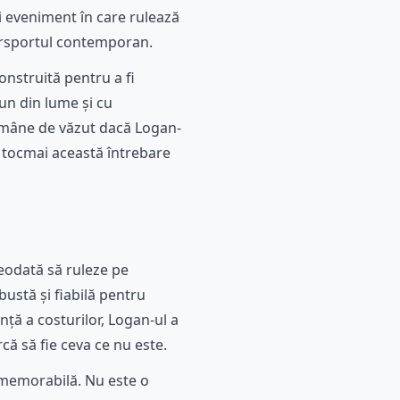
i eveniment în care rulează
torsportul contemporan.
nstruită pentru a fi
bun din lume și cu
ămâne de văzut dacă Logan-
 tocmai această întrebare
reodată să ruleze pe
bustă și fiabilă pentru
nță a costurilor, Logan-ul a
că să fie ceva ce nu este.
 memorabilă. Nu este o