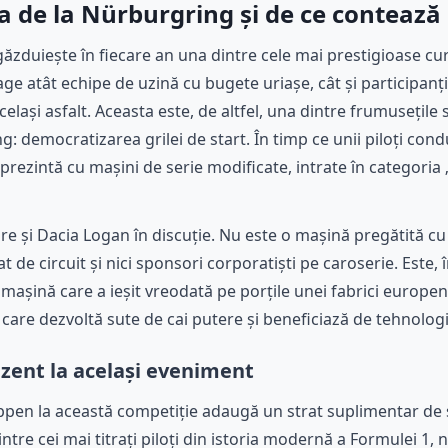
a de la Nürburgring și de ce contează
ăzduiește în fiecare an una dintre cele mai prestigioase cu
ge atât echipe de uzină cu bugete uriașe, cât și participanț
lași asfalt. Aceasta este, de altfel, una dintre frumusețile 
: democratizarea grilei de start. În timp ce unii piloți con
e prezintă cu mașini de serie modificate, intrate în categor
re și Dacia Logan în discuție. Nu este o mașină pregătită c
de circuit și nici sponsori corporatiști pe caroserie. Este, î
așină care a ieșit vreodată pe porțile unei fabrici europene
T3 care dezvoltă sute de cai putere și beneficiază de tehnolog
zent la același eveniment
ppen la această competiție adaugă un strat suplimentar de s
ntre cei mai titrați piloți din istoria modernă a Formulei 1, 