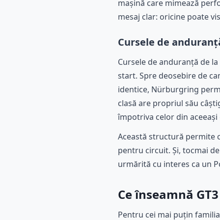
mașină care mimează perform
mesaj clar: oricine poate vi
Cursele de anduranță 
Cursele de anduranță de la
start. Spre deosebire de ca
identice, Nürburgring permi
clasă are propriul său câști
împotriva celor din aceeași
Această structură permite c
pentru circuit. Și, tocmai de
urmărită cu interes ca un Po
Ce înseamnă GT3 
Pentru cei mai puțin famili