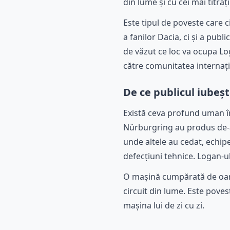
din lume și cu cei mai titrați
Este tipul de poveste care 
a fanilor Dacia, ci și a pub
de văzut ce loc va ocupa Lo
către comunitatea internaț
De ce publicul iubeșt
Există ceva profund uman în 
Nürburgring au produs de-a 
unde altele au cedat, echip
defecțiuni tehnice. Logan-ul
O mașină cumpărată de oame
circuit din lume. Este povest
mașina lui de zi cu zi.