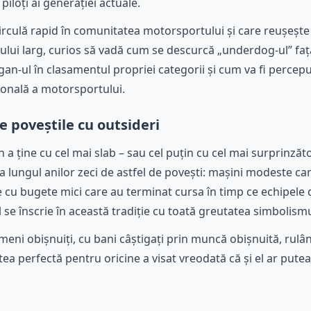
 piloți ai generației actuale.
circulă rapid în comunitatea motorsportului și care reușește
licului larg, curios să vadă cum se descurcă „underdog-ul” faț
gan-ul în clasamentul propriei categorii și cum va fi perce
ională a motorsportului.
e poveștile cu outsideri
a ține cu cel mai slab – sau cel puțin cu cel mai surprinzăt
lungul anilor zeci de astfel de povești: mașini modeste car
e cu bugete mici care au terminat cursa în timp ce echipele
 se înscrie în această tradiție cu toată greutatea simbolismu
ni obișnuiți, cu bani câștigați prin muncă obișnuită, rulân
ea perfectă pentru oricine a visat vreodată că și el ar putea 