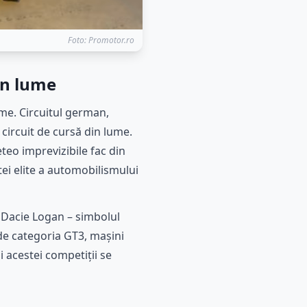
Foto: Promotor.ro
in lume
ume. Circuitul german,
 circuit de cursă din lume.
eteo imprevizibile fac din
tei elite a automobilismului
o Dacie Logan – simbolul
 de categoria GT3, mașini
i acestei competiții se