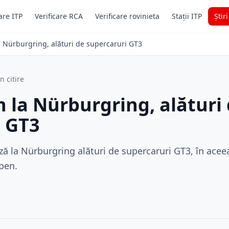
are ITP
Verificare RCA
Verificare rovinieta
Stații ITP
Știr
a Nürburgring, alături de supercaruri GT3
n citire
 la Nürburgring, alături
i GT3
 la Nürburgring alături de supercaruri GT3, în aceea
pen.