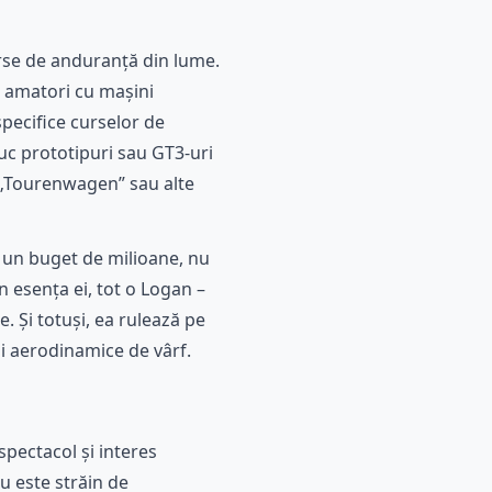
rse de anduranță din lume.
i amatori cu mașini
specifice curselor de
duc prototipuri sau GT3-uri
ia „Tourenwagen” sau alte
u un buget de milioane, nu
n esența ei, tot o Logan –
. Și totuși, ea rulează pe
ii aerodinamice de vârf.
pectacol și interes
nu este străin de