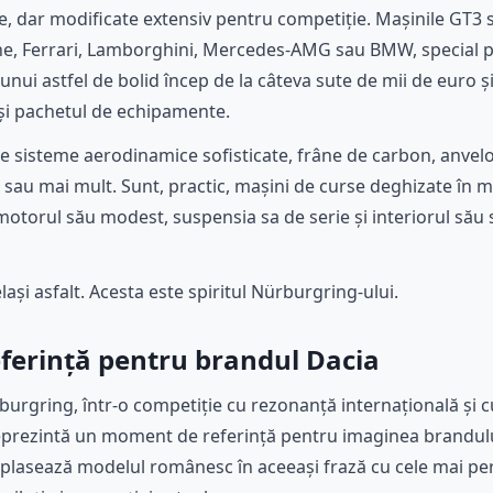
e, dar modificate extensiv pentru competiție. Mașinile GT3 
, Ferrari, Lamborghini, Mercedes-AMG sau BMW, special pe
e unui astfel de bolid încep de la câteva sute de mii de euro 
 și pachetul de echipamente.
e sisteme aerodinamice sofisticate, frâne de carbon, anvel
 sau mai mult. Sunt, practic, mașini de curse deghizate în m
motorul său modest, suspensia sa de serie și interiorul său 
lași asfalt. Acesta este spiritul Nürburgring-ului.
erință pentru brandul Dacia
rgring, într-o competiție cu rezonanță internațională și cu 
eprezintă un moment de referință pentru imaginea brandului
e plasează modelul românesc în aceeași frază cu cele mai p