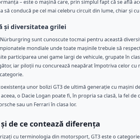
anța – este o mașină care, prin simplul fapt că se află aco
sa să conducă pe cel mai celebru circuit din lume, chiar și cu
și diversitatea grilei
 Nürburgring sunt cunoscute tocmai pentru această diversit
mpionatele mondiale unde toate mașinile trebuie să respecte
te participarea unei game largi de vehicule, grupate în clase
gător, iar piloții nu concurează neapărat împotriva celor cu 
 categorie.
oexistența unor bolizi GT3 de ultimă generație cu mașini de
 aceea, o Dacie Logan poate fi, în propria sa clasă, la fel de c
rsche sau un Ferrari în clasa lor.
și de ce contează diferența
arizați cu terminologia din motorsport, GT3 este o categori