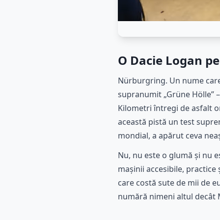
O Dacie Logan pe 
Nürburgring. Un nume care p
supranumit „Grüne Hölle” – I
Kilometri întregi de asfalt 
această pistă un test suprem
mondial, a apărut ceva neaș
Nu, nu este o glumă și nu es
mașinii accesibile, practic
care costă sute de mii de eu
numără nimeni altul decât