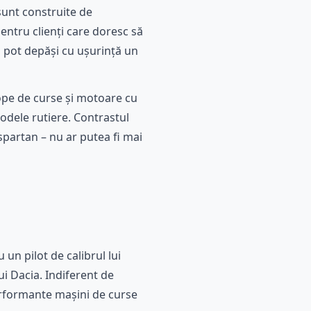
sunt construite de
ntru clienți care doresc să
și pot depăși cu ușurință un
ope de curse și motoare cu
odele rutiere. Contrastul
spartan – nu ar putea fi mai
un pilot de calibrul lui
 Dacia. Indiferent de
erformante mașini de curse