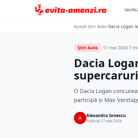
Verific
Acasă
/
Știri Auto
/
Dacia Logan l
Știri Auto
·
17 mai 2026
·
7 mi
Dacia Logan
supercarur
O Dacia Logan concurează
participă și Max Verstap
Alexandra Ionescu
A
Publicat 17 mai 2026