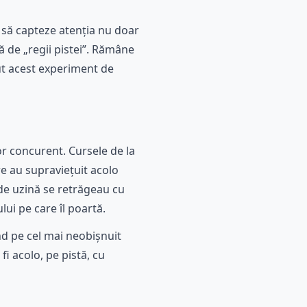
 să capteze atenția nu doar
ă de „regii pistei”. Rămâne
put acest experiment de
or concurent. Cursele de la
e au supraviețuit acolo
 de uzină se retrăgeau cu
lui pe care îl poartă.
d pe cel mai neobișnuit
fi acolo, pe pistă, cu