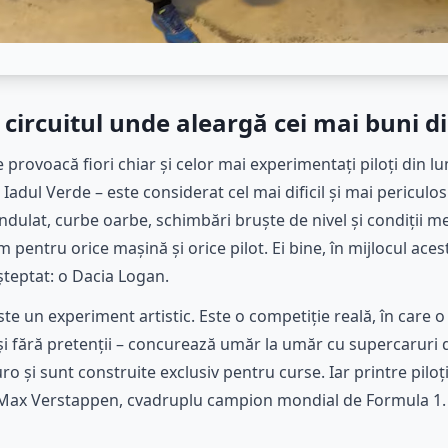
circuitul unde aleargă cei mai buni d
rovoacă fiori chiar și celor mai experimentați piloți din l
adul Verde – este considerat cel mai dificil și mai periculos
ondulat, curbe oarbe, schimbări bruște de nivel și condiții m
 pentru orice mașină și orice pilot. Ei bine, în mijlocul aces
teptat: o Dacia Logan.
te un experiment artistic. Este o competiție reală, în care 
e și fără pretenții – concurează umăr la umăr cu supercaruri
ro și sunt construite exclusiv pentru curse. Iar printre piloți
 Max Verstappen, cvadruplu campion mondial de Formula 1.