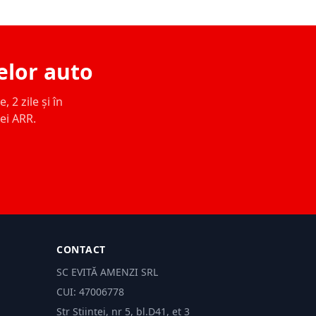
elor auto
 2 zile și în
ței ARR.
CONTACT
SC EVITĂ AMENZI SRL
CUI: 47006778
Str Științei, nr 5, bl.D41, et 3