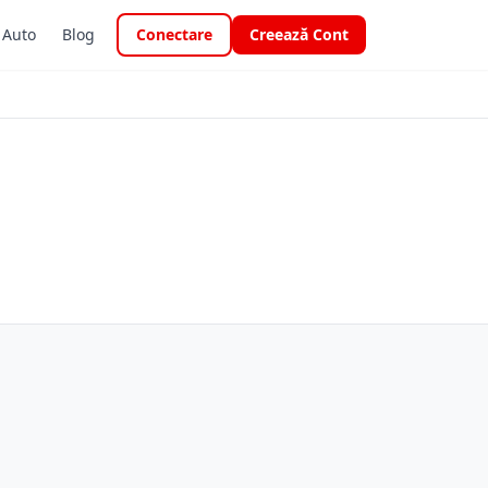
i Auto
Blog
Conectare
Creează Cont