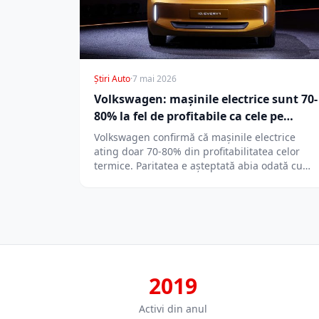
Știri Auto
·
7 mai 2026
Volkswagen: mașinile electrice sunt 70-
80% la fel de profitabile ca cele pe
benzină
Volkswagen confirmă că mașinile electrice
ating doar 70-80% din profitabilitatea celor
termice. Paritatea e așteptată abia odată cu
platforma SSP,…
2019
Activi din anul