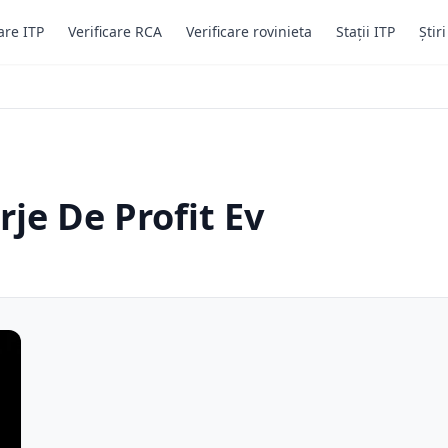
are ITP
Verificare RCA
Verificare rovinieta
Stații ITP
Știr
je De Profit Ev