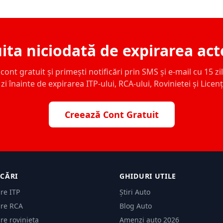
ita niciodată de expirarea act
ont gratuit și primești notificări prin SMS și e-mail cu 15 zile,
zi înainte de expirarea ITP-ului, RCA-ului, Rovinietei și Licen
Creează Cont Gratuit
ICĂRI
GHIDURI UTILE
are ITP
Știri Auto
are RCA
Blog Auto
are rovinieta
Amenzi auto 2026