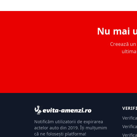
Nu mai u
Creează un c
ultima 
VERIF
Verific
Notificăm utilizatorii de expirarea
Verific
actelor auto din 2019. Îți mulțumim
că ne folosești platforma!
Verific