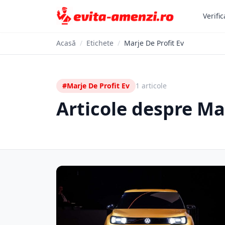
Verific
Acasă
/
Etichete
/
Marje De Profit Ev
#Marje De Profit Ev
1 articole
Articole despre Mar