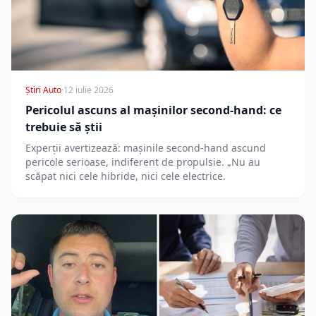
Știri Auto
·
12 iulie 2026
Pericolul ascuns al mașinilor second-hand: ce
trebuie să știi
Experții avertizează: mașinile second-hand ascund
pericole serioase, indiferent de propulsie. „Nu au
scăpat nici cele hibride, nici cele electrice.