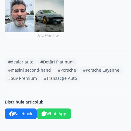
Foto: Motor1.com
#dealer auto
#Dotări Platinum
#mașini second-hand
#Porsche
#Porsche Cayenne
#Suv Premium
#Tranzacție Auto
Distribuie articolul:
Facebook
WhatsApp