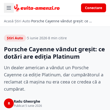
Conectare
Acasă
/
Știri Auto
/
Porsche Cayenne vândut greșit: ce dotări are ediția Platinum
Știri Auto
·
5 iunie 2026
·
8 min citire
Porsche Cayenne vândut greșit: ce
dotări are ediția Platinum
Un dealer american a vândut un Porsche
Cayenne ca ediție Platinum, dar cumpărătorul a
reclamat că mașina nu era ceea ce credea că a
cumpărat.
Radu Gheorghe
R
Publicat 5 iunie 2026