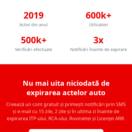
2019
600k+
Activi din anul
Utilizatori
500k+
3x
Verificări efectuate
Notificări înainte de expirare
Nu mai uita niciodată de
expirarea actelor auto
Creează un cont gratuit și primești notificări prin SMS
și e-mail cu 15 zile, 2 zile și în ultima zi înainte de
expirarea ITP-ului, RCA-ului, Rovinietei și Licenței ARR.