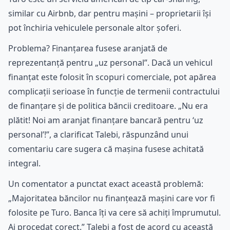
similar cu Airbnb, dar pentru mașini – proprietarii își
pot închiria vehiculele personale altor șoferi.
Problema? Finanțarea fusese aranjată de
reprezentanță pentru „uz personal”. Dacă un vehicul
finanțat este folosit în scopuri comerciale, pot apărea
complicații serioase în funcție de termenii contractului
de finanțare și de politica băncii creditoare. „Nu era
plătit! Noi am aranjat finanțare bancară pentru ‘uz
personal’!”, a clarificat Talebi, răspunzând unui
comentariu care sugera că mașina fusese achitată
integral.
Un comentator a punctat exact această problemă:
„Majoritatea băncilor nu finanțează mașini care vor fi
folosite pe Turo. Banca îți va cere să achiți împrumutul.
Ai procedat corect.” Talebi a fost de acord cu această