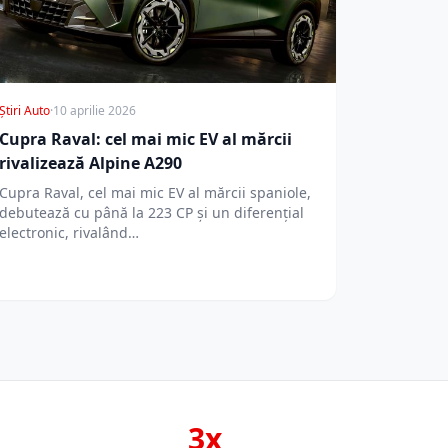
Știri Auto
·
10 aprilie 2026
Cupra Raval: cel mai mic EV al mărcii
rivalizează Alpine A290
Cupra Raval, cel mai mic EV al mărcii spaniole,
debutează cu până la 223 CP și un diferențial
electronic, rivalând…
3x