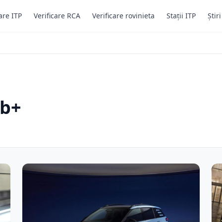
are ITP
Verificare RCA
Verificare rovinieta
Stații ITP
Știr
eb+