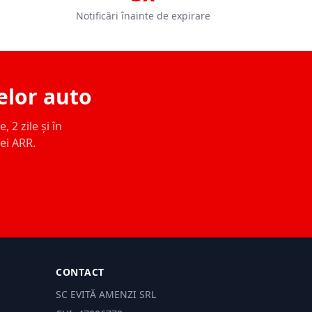
Notificări înainte de expirare
elor auto
 2 zile și în
ței ARR.
CONTACT
SC EVITĂ AMENZI SRL