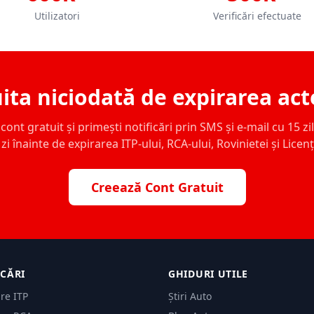
Utilizatori
Verificări efectuate
ita niciodată de expirarea act
ont gratuit și primești notificări prin SMS și e-mail cu 15 zile,
zi înainte de expirarea ITP-ului, RCA-ului, Rovinietei și Licen
Creează Cont Gratuit
ICĂRI
GHIDURI UTILE
are ITP
Știri Auto