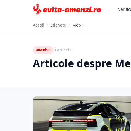
Verific
Acasă
/
Etichete
/
Meb+
#Meb+
3 articole
Articole despre M