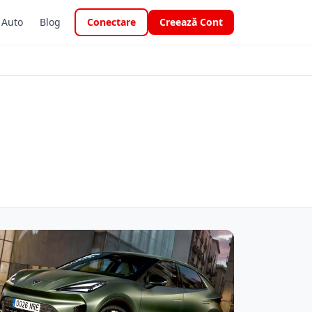
i Auto
Blog
Conectare
Creează Cont