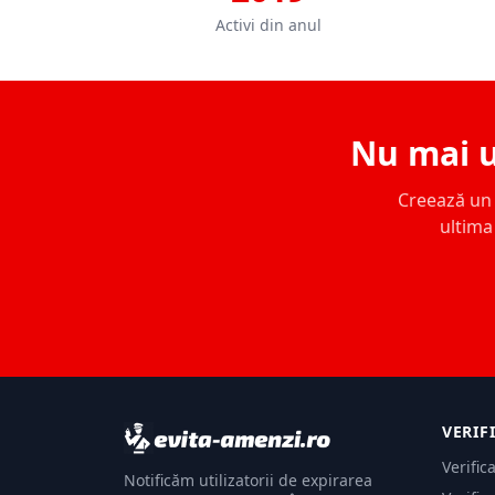
Activi din anul
Nu mai u
Creează un c
ultima 
VERIF
Verific
Notificăm utilizatorii de expirarea