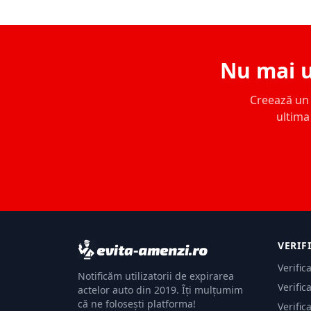
Nu mai u
Creează un c
ultima 
VERIF
Verific
Notificăm utilizatorii de expirarea
Verific
actelor auto din 2019. Îți mulțumim
că ne folosești platforma!
Verific