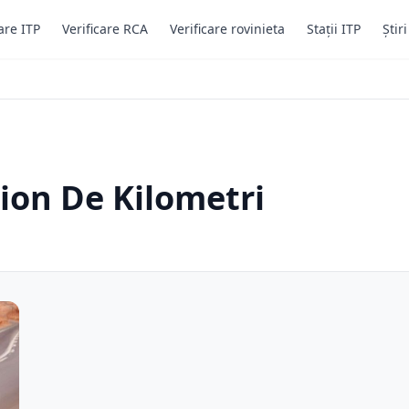
are ITP
Verificare RCA
Verificare rovinieta
Stații ITP
Știr
lion De Kilometri