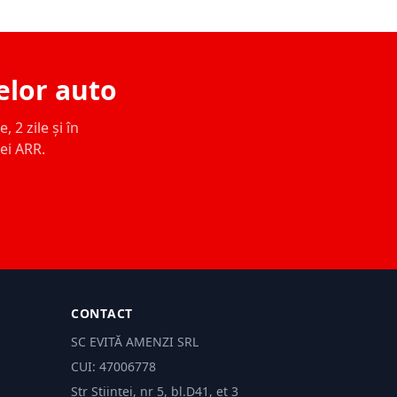
elor auto
 2 zile și în
ței ARR.
CONTACT
SC EVITĂ AMENZI SRL
CUI: 47006778
Str Științei, nr 5, bl.D41, et 3