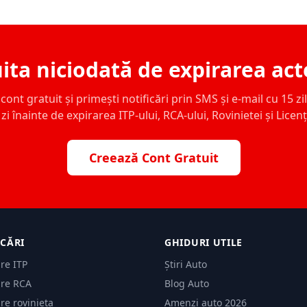
ita niciodată de expirarea act
ont gratuit și primești notificări prin SMS și e-mail cu 15 zile,
zi înainte de expirarea ITP-ului, RCA-ului, Rovinietei și Licen
Creează Cont Gratuit
ICĂRI
GHIDURI UTILE
are ITP
Știri Auto
are RCA
Blog Auto
are rovinieta
Amenzi auto 2026