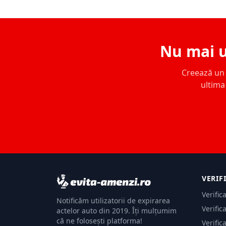
Nu mai u
Creează un c
ultima 
VERIF
Verific
Notificăm utilizatorii de expirarea
Verific
actelor auto din 2019. Îți mulțumim
că ne folosești platforma!
Verific