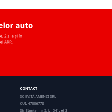
elor auto
 2 zile și în
ței ARR.
CONTACT
SC EVITĂ AMENZI SRL
CUI: 47006778
Str Științei, nr 5, bl.D41, et 3