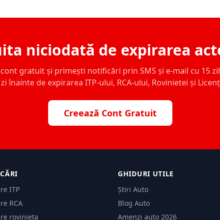
ita niciodată de expirarea act
ont gratuit și primești notificări prin SMS și e-mail cu 15 zile,
zi înainte de expirarea ITP-ului, RCA-ului, Rovinietei și Licen
Creează Cont Gratuit
ICĂRI
GHIDURI UTILE
are ITP
Știri Auto
are RCA
Blog Auto
are rovinieta
Amenzi auto 2026