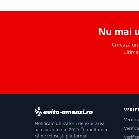
Nu mai u
Creează un c
ultima 
VERIF
Verific
Notificăm utilizatorii de expirarea
Verific
actelor auto din 2019. Îți mulțumim
că ne folosești platforma!
Verific