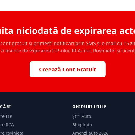
ita niciodată de expirarea act
ont gratuit și primești notificări prin SMS și e-mail cu 15 zile,
zi înainte de expirarea ITP-ului, RCA-ului, Rovinietei și Licen
Creează Cont Gratuit
ICĂRI
GHIDURI UTILE
are ITP
Știri Auto
are RCA
Blog Auto
are rovinieta
Amenzi auto 2026