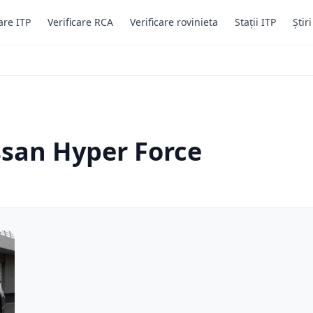
are ITP
Verificare RCA
Verificare rovinieta
Stații ITP
Știr
ssan Hyper Force