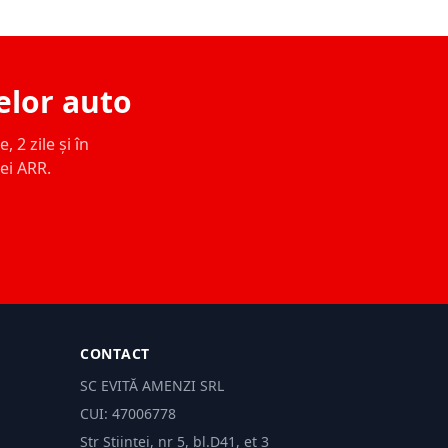
elor auto
 2 zile și în
ței ARR.
CONTACT
SC EVITĂ AMENZI SRL
CUI: 47006778
Str Științei, nr 5, bl.D41, et 3