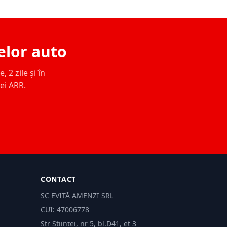
elor auto
 2 zile și în
ței ARR.
CONTACT
SC EVITĂ AMENZI SRL
CUI: 47006778
Str Științei, nr 5, bl.D41, et 3