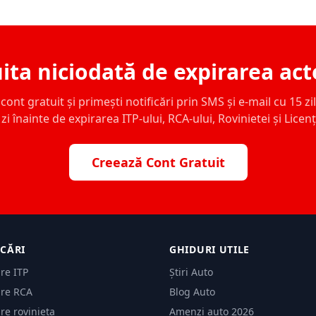
ita niciodată de expirarea act
ont gratuit și primești notificări prin SMS și e-mail cu 15 zile,
zi înainte de expirarea ITP-ului, RCA-ului, Rovinietei și Licen
Creează Cont Gratuit
ICĂRI
GHIDURI UTILE
are ITP
Știri Auto
are RCA
Blog Auto
are rovinieta
Amenzi auto 2026