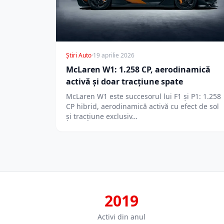
Știri Auto
·
19 aprilie 2026
McLaren W1: 1.258 CP, aerodinamică
activă și doar tracțiune spate
McLaren W1 este succesorul lui F1 și P1: 1.258
CP hibrid, aerodinamică activă cu efect de sol
și tracțiune exclusiv…
2019
Activi din anul