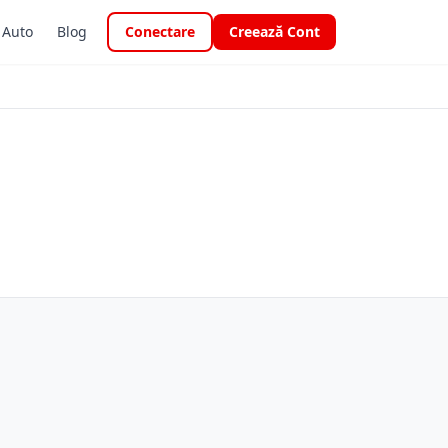
i Auto
Blog
Conectare
Creează Cont