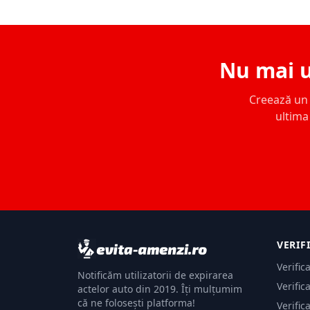
Nu mai u
Creează un c
ultima 
VERIF
Verific
Notificăm utilizatorii de expirarea
Verific
actelor auto din 2019. Îți mulțumim
că ne folosești platforma!
Verific