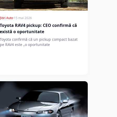
Știri Auto
·
15 mai 2026
Toyota RAV4 pickup: CEO confirmă că
există o oportunitate
Toyota confirmă că un pickup compact bazat
pe RAV4 este „o oportunitate