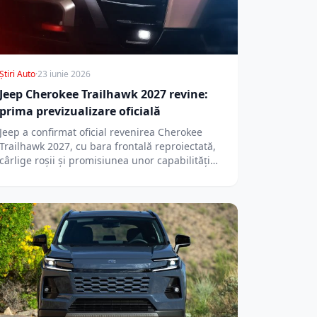
Știri Auto
·
23 iunie 2026
Jeep Cherokee Trailhawk 2027 revine:
prima previzualizare oficială
Jeep a confirmat oficial revenirea Cherokee
Trailhawk 2027, cu bara frontală reproiectată,
cârlige roșii și promisiunea unor capabilități
off-road reale.