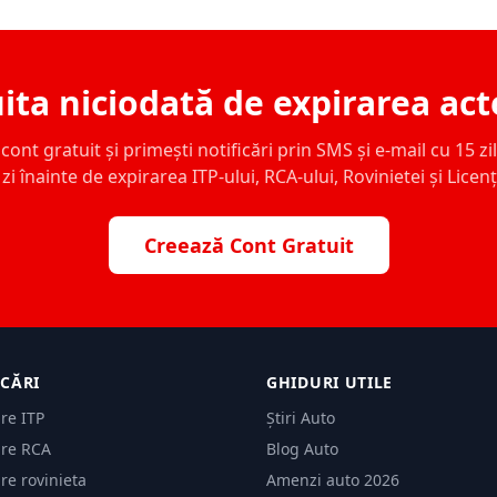
ita niciodată de expirarea act
ont gratuit și primești notificări prin SMS și e-mail cu 15 zile,
zi înainte de expirarea ITP-ului, RCA-ului, Rovinietei și Licen
Creează Cont Gratuit
ICĂRI
GHIDURI UTILE
are ITP
Știri Auto
are RCA
Blog Auto
are rovinieta
Amenzi auto 2026