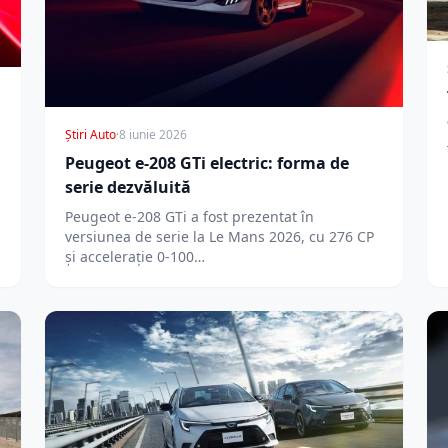
Știri Auto
·
8 iunie 2026
Peugeot e-208 GTi electric: forma de
serie dezvăluită
Peugeot e-208 GTi a fost prezentat în
versiunea de serie la Le Mans 2026, cu 276 CP
și accelerație 0-100…