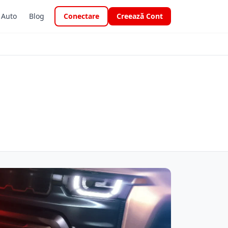
i Auto
Blog
Conectare
Creează Cont