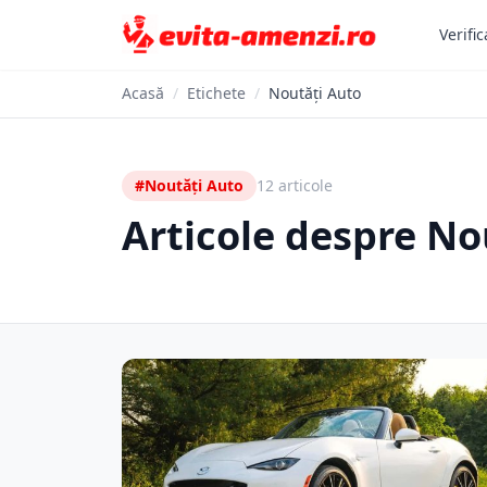
Verific
Acasă
/
Etichete
/
Noutăți Auto
#Noutăți Auto
12 articole
Articole despre No