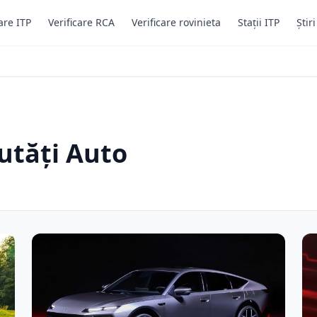
are ITP
Verificare RCA
Verificare rovinieta
Stații ITP
Știr
utăți Auto