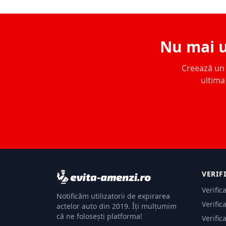
Nu mai u
Creează un c
ultima 
VERIF
Verific
Notificăm utilizatorii de expirarea
Verific
actelor auto din 2019. Îți mulțumim
că ne folosești platforma!
Verific