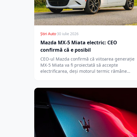
Știri Auto
·
30 iulie 2026
Mazda MX-5 Miata electric: CEO
confirmă că e posibil
CEO-ul Mazda confirmă că viitoarea generație
MX-5 Miata va fi proiectată să accepte
electrificarea, deși motorul termic rămâne
prioritatea imediată.