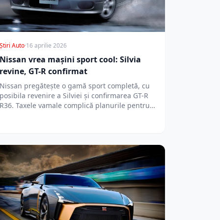
Știri Auto
·
16 aprilie 2026
Nissan vrea mașini sport cool: Silvia
revine, GT-R confirmat
Nissan pregătește o gamă sport completă, cu
posibila revenire a Silviei și confirmarea GT-R
R36. Taxele vamale complică planurile pentru…