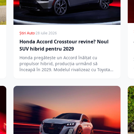
Știri Auto
·
28 iulie 2026
Honda Accord Crosstour revine? Noul
SUV hibrid pentru 2029
Honda pregătește un Accord înălțat cu
propulsor hibrid, producția urmând să
înceapă în 2029. Modelul rivalizeaz cu Toyota
Crown și…