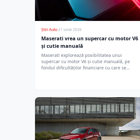
Știri Auto
·
21 iunie 2026
Maserati vrea un supercar cu motor V6
și cutie manuală
Maserati explorează posibilitatea unui
supercar cu motor V6 și cutie manuală, pe
fondul dificultăților financiare cu care se
confruntă brandul…