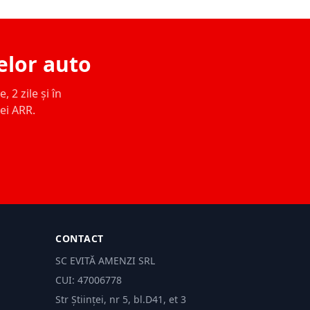
elor auto
 2 zile și în
ței ARR.
CONTACT
SC EVITĂ AMENZI SRL
CUI: 47006778
Str Științei, nr 5, bl.D41, et 3