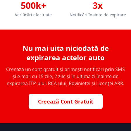
500k+
3x
Verificări efectuate
Notificări înainte de expirare
Nu mai uita niciodată de
expirarea actelor auto
Creează un cont gratuit și primești notificări prin SMS
și e-mail cu 15 zile, 2 zile și în ultima zi înainte de
expirarea ITP-ului, RCA-ului, Rovinietei și Licenței ARR.
Creează Cont Gratuit