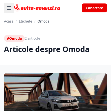
Conectare
Acasă
/
Etichete
/
Omoda
#Omoda
2 articole
Articole despre Omoda