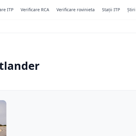
are ITP
Verificare RCA
Verificare rovinieta
Stații ITP
Știr
tlander