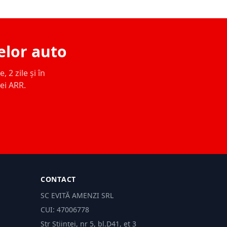
elor auto
 2 zile și în
ței ARR.
CONTACT
SC EVITĂ AMENZI SRL
CUI: 47006778
Str Științei, nr 5, bl.D41, et 3