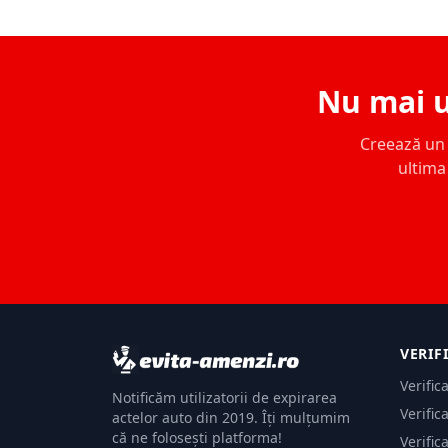
Nu mai u
Creează un c
ultima 
VERIF
Verific
Notificăm utilizatorii de expirarea
Verific
actelor auto din 2019. Îți mulțumim
că ne folosești platforma!
Verific