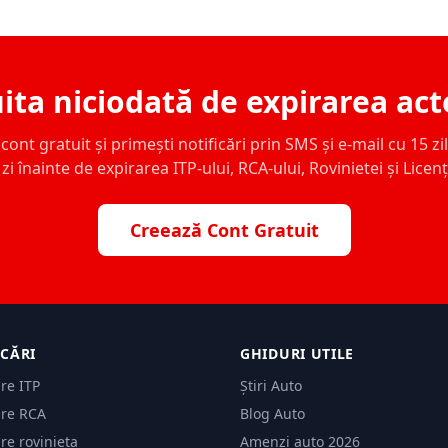
ita niciodată de expirarea act
ont gratuit și primești notificări prin SMS și e-mail cu 15 zile,
zi înainte de expirarea ITP-ului, RCA-ului, Rovinietei și Licen
Creează Cont Gratuit
ICĂRI
GHIDURI UTILE
are ITP
Știri Auto
are RCA
Blog Auto
are rovinieta
Amenzi auto 2026