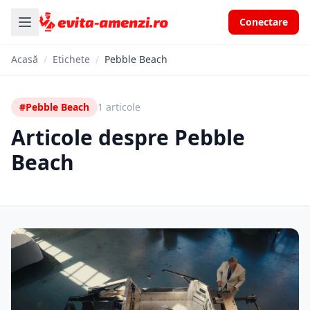
Conectare
Acasă
/
Etichete
/
Pebble Beach
#Pebble Beach
1 articole
Articole despre Pebble
Beach