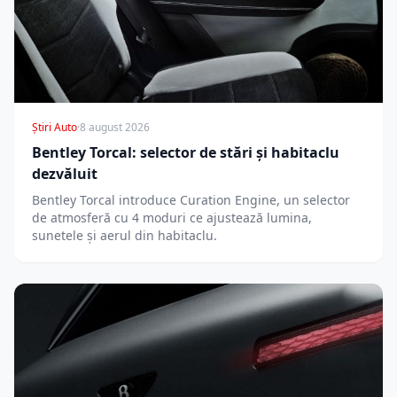
Știri Auto
·
8 august 2026
Bentley Torcal: selector de stări și habitaclu
dezvăluit
Bentley Torcal introduce Curation Engine, un selector
de atmosferă cu 4 moduri ce ajustează lumina,
sunetele și aerul din habitaclu.