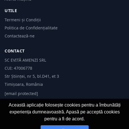
UTILE
Termeni și Condiții
Politica de Confidențialitate
Contactează-ne
CONTACT
SC EVITĂ AMENZI SRL
CUI: 47006778
Str Științei, nr 5, bl.D41, et 3
Timișoara, România
[email protected]
Această aplicație folosește cookies pentru a îmbunătăți
experiența dumneavoastră. Apasă pe acceptă cookies
pentru a fi de acord.
© 2026 Evită Amenzi. Toate drepturile rezervate. Dezvoltat de
Fast-IT.ro