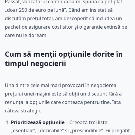
Passat, vânzătorul continua să-mi spună că pot plăti
„doar 250 de euro pe lună”. Când am insistat să
discutăm prețul total, am descoperit că includea un
pachet de asigurare costisitor și o garanție extinsă pe
care nu le doream.
Cum să menții opțiunile dorite în
timpul negocierii
Una dintre cele mai mari provocări în negocierea
prețului unei mașini este să obții un discount fără a
renunța la opțiunile care contează pentru tine. Iată
câteva strategii:
Prioritizează opțiunile
– Creează trei liste:
„esențiale”, „dezirabile” și „prescindibile”. Fii pregătit