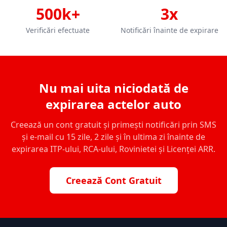
500k+
3x
Verificări efectuate
Notificări înainte de expirare
Nu mai uita niciodată de
expirarea actelor auto
Creează un cont gratuit și primești notificări prin SMS
și e-mail cu 15 zile, 2 zile și în ultima zi înainte de
expirarea ITP-ului, RCA-ului, Rovinietei și Licenței ARR.
Creează Cont Gratuit