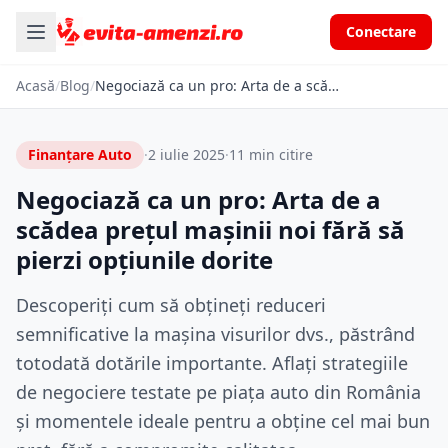
Conectare
Acasă
/
Blog
/
Negociază ca un pro: Arta de a scădea prețul mașinii noi fără să pierzi opțiunile dorite
Finanțare Auto
·
2 iulie 2025
·
11 min citire
Negociază ca un pro: Arta de a
scădea prețul mașinii noi fără să
pierzi opțiunile dorite
Descoperiți cum să obțineți reduceri
semnificative la mașina visurilor dvs., păstrând
totodată dotările importante. Aflați strategiile
de negociere testate pe piața auto din România
și momentele ideale pentru a obține cel mai bun