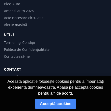
Blog Auto
Amenzi auto 2026
Acte necesare circulație
Alerte mașină
UTILE
Termeni și Condiții
Politica de Confidențialitate
Contactează-ne
CONTACT
SC EVITĂ AMENZI SRL
Această aplicație folosește cookies pentru a îmbunătăți
CUI: 47006778
experiența dumneavoastră. Apasă pe acceptă cookies
Str Științei, nr 5, bl.D41, et 3
pentru a fi de acord.
Timișoara, România
Acceptă cookies
[email protected]