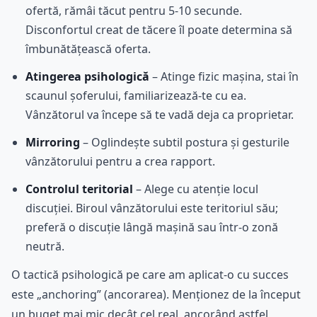
ofertă, rămâi tăcut pentru 5-10 secunde.
Disconfortul creat de tăcere îl poate determina să
îmbunătățească oferta.
Atingerea psihologică
– Atinge fizic mașina, stai în
scaunul șoferului, familiarizează-te cu ea.
Vânzătorul va începe să te vadă deja ca proprietar.
Mirroring
– Oglindește subtil postura și gesturile
vânzătorului pentru a crea rapport.
Controlul teritorial
– Alege cu atenție locul
discuției. Biroul vânzătorului este teritoriul său;
preferă o discuție lângă mașină sau într-o zonă
neutră.
O tactică psihologică pe care am aplicat-o cu succes
este „anchoring” (ancorarea). Menționez de la început
un buget mai mic decât cel real, ancorând astfel