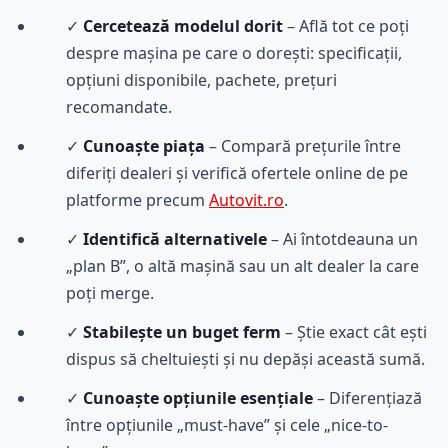
✓
Cercetează modelul dorit
– Află tot ce poți
despre mașina pe care o dorești: specificații,
opțiuni disponibile, pachete, prețuri
recomandate.
✓
Cunoaște piața
– Compară prețurile între
diferiți dealeri și verifică ofertele online de pe
platforme precum
Autovit.ro
.
✓
Identifică alternativele
– Ai întotdeauna un
„plan B”, o altă mașină sau un alt dealer la care
poți merge.
✓
Stabilește un buget ferm
– Știe exact cât ești
dispus să cheltuiești și nu depăși această sumă.
✓
Cunoaște opțiunile esențiale
– Diferențiază
între opțiunile „must-have” și cele „nice-to-