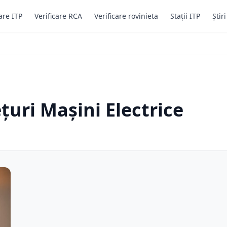
are ITP
Verificare RCA
Verificare rovinieta
Stații ITP
Știr
țuri Mașini Electrice