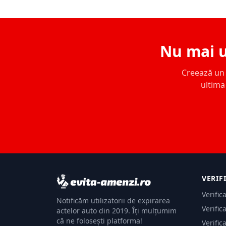
Nu mai u
Creează un c
ultima 
VERIF
Verific
Notificăm utilizatorii de expirarea
Verific
actelor auto din 2019. Îți mulțumim
că ne folosești platforma!
Verific