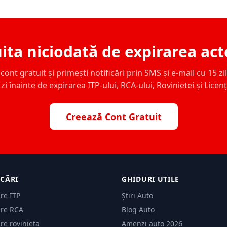
ita niciodată de expirarea act
ont gratuit și primești notificări prin SMS și e-mail cu 15 zile,
zi înainte de expirarea ITP-ului, RCA-ului, Rovinietei și Licen
Creează Cont Gratuit
ICĂRI
GHIDURI UTILE
are ITP
Știri Auto
are RCA
Blog Auto
are rovinieta
Amenzi auto 2026