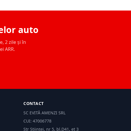
elor auto
 2 zile și în
ței ARR.
CONTACT
SC EVITĂ AMENZI SRL
CUI: 47006778
Str Științei, nr 5, bl.D41, et 3