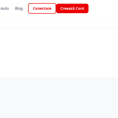
i Auto
Blog
Conectare
Creează Cont