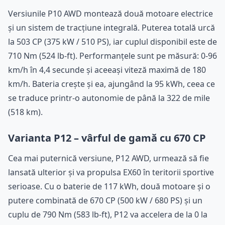
Versiunile P10 AWD montează două motoare electrice
și un sistem de tracțiune integrală. Puterea totală urcă
la 503 CP (375 kW / 510 PS), iar cuplul disponibil este de
710 Nm (524 lb-ft). Performanțele sunt pe măsură: 0-96
km/h în 4,4 secunde și aceeași viteză maximă de 180
km/h. Bateria crește și ea, ajungând la 95 kWh, ceea ce
se traduce printr-o autonomie de până la 322 de mile
(518 km).
Varianta P12 – vârful de gamă cu 670 CP
Cea mai puternică versiune, P12 AWD, urmează să fie
lansată ulterior și va propulsa EX60 în teritorii sportive
serioase. Cu o baterie de 117 kWh, două motoare și o
putere combinată de 670 CP (500 kW / 680 PS) și un
cuplu de 790 Nm (583 lb-ft), P12 va accelera de la 0 la