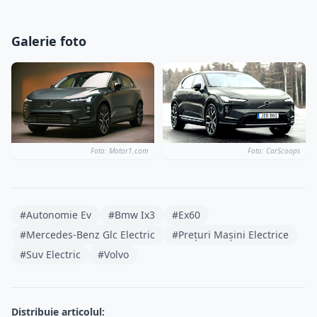
Galerie foto
Foto: Motor1.com
Foto: CarScoops
#Autonomie Ev
#Bmw Ix3
#Ex60
#Mercedes-Benz Glc Electric
#Prețuri Mașini Electrice
#Suv Electric
#Volvo
Distribuie articolul: