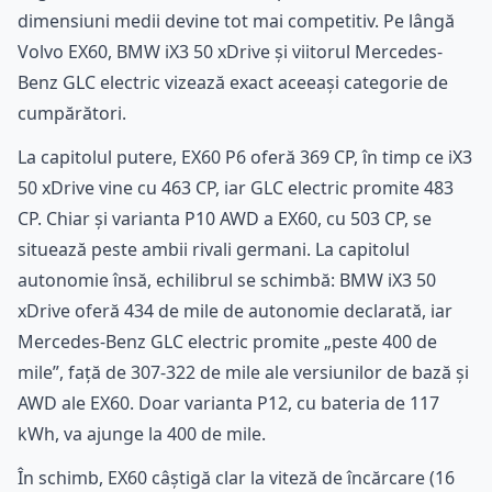
dimensiuni medii devine tot mai competitiv. Pe lângă
Volvo EX60, BMW iX3 50 xDrive și viitorul Mercedes-
Benz GLC electric vizează exact aceeași categorie de
cumpărători.
La capitolul putere, EX60 P6 oferă 369 CP, în timp ce iX3
50 xDrive vine cu 463 CP, iar GLC electric promite 483
CP. Chiar și varianta P10 AWD a EX60, cu 503 CP, se
situează peste ambii rivali germani. La capitolul
autonomie însă, echilibrul se schimbă: BMW iX3 50
xDrive oferă 434 de mile de autonomie declarată, iar
Mercedes-Benz GLC electric promite „peste 400 de
mile”, față de 307-322 de mile ale versiunilor de bază și
AWD ale EX60. Doar varianta P12, cu bateria de 117
kWh, va ajunge la 400 de mile.
În schimb, EX60 câștigă clar la viteză de încărcare (16