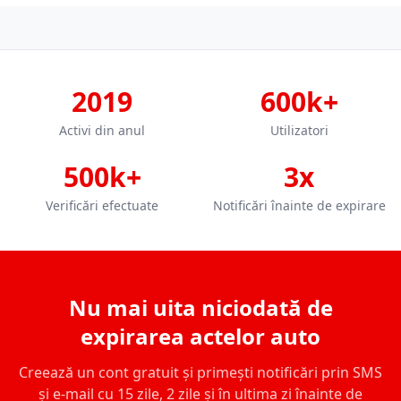
2019
600k+
Activi din anul
Utilizatori
500k+
3x
Verificări efectuate
Notificări înainte de expirare
Nu mai uita niciodată de
expirarea actelor auto
Creează un cont gratuit și primești notificări prin SMS
și e-mail cu 15 zile, 2 zile și în ultima zi înainte de