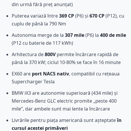
din urmă fără preț anunțat)
Puterea variază între
369 CP
(P6) și
670 CP
(P12), cu
cuplu de până la 790 Nm
Autonomia merge de la
307 mile
(P6) la
400 de mile
(P12 cu baterie de 117 kWh)
Arhitectura de
800V
permite încărcare rapidă de
până la 370 kW; ciclul 10-80% se face în 16 minute
EX60 are
port NACS nativ
, compatibil cu rețeaua
Supercharger Tesla
BMW iX3 are autonomie superioară (434 mile) și
Mercedes-Benz GLC electric promite „peste 400
mile”, dar ambele sunt mai lente la încărcare
Livrările pentru piața americană sunt așteptate
în
cursul acestei primăveri