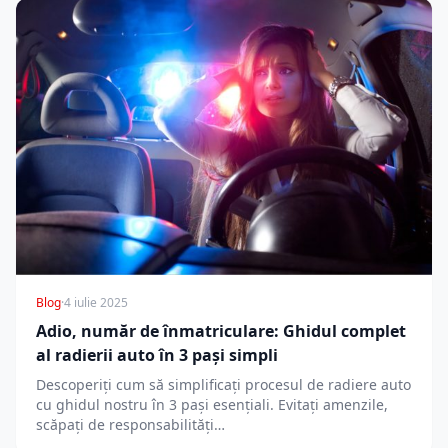
Blog
·
4 iulie 2025
Adio, număr de înmatriculare: Ghidul complet
al radierii auto în 3 pași simpli
Descoperiți cum să simplificați procesul de radiere auto
cu ghidul nostru în 3 pași esențiali. Evitați amenzile,
scăpați de responsabilități…