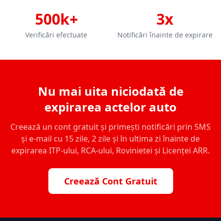
500k+
3x
Verificări efectuate
Notificări înainte de expirare
Nu mai uita niciodată de
expirarea actelor auto
Creează un cont gratuit și primești notificări prin SMS
și e-mail cu 15 zile, 2 zile și în ultima zi înainte de
expirarea ITP-ului, RCA-ului, Rovinietei și Licenței ARR.
Creează Cont Gratuit