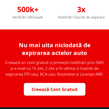
500k+
3x
Verificări efectuate
Notificări înainte de expirare
Nu mai uita niciodată de
expirarea actelor auto
Creează un cont gratuit și primești notificări prin SMS
și e-mail cu 15 zile, 2 zile și în ultima zi înainte de
expirarea ITP-ului, RCA-ului, Rovinietei și Licenței ARR.
Creează Cont Gratuit