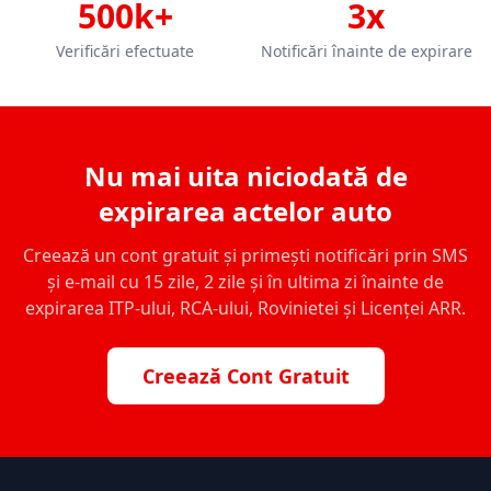
500k+
3x
Verificări efectuate
Notificări înainte de expirare
Nu mai uita niciodată de
expirarea actelor auto
Creează un cont gratuit și primești notificări prin SMS
și e-mail cu 15 zile, 2 zile și în ultima zi înainte de
expirarea ITP-ului, RCA-ului, Rovinietei și Licenței ARR.
Creează Cont Gratuit