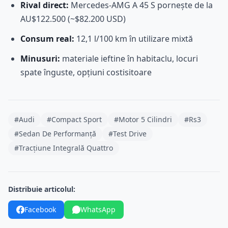
Rival direct:
Mercedes-AMG A 45 S pornește de la
AU$122.500 (~$82.200 USD)
Consum real:
12,1 l/100 km în utilizare mixtă
Minusuri:
materiale ieftine în habitaclu, locuri
spate înguste, opțiuni costisitoare
#Audi
#Compact Sport
#Motor 5 Cilindri
#Rs3
#Sedan De Performanță
#Test Drive
#Tracțiune Integrală Quattro
Distribuie articolul:
Facebook
WhatsApp