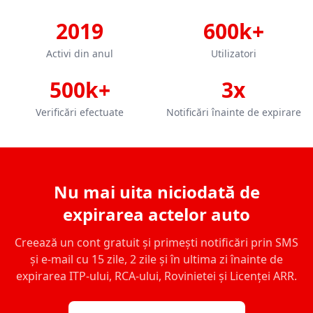
2019
600k+
Activi din anul
Utilizatori
500k+
3x
Verificări efectuate
Notificări înainte de expirare
Nu mai uita niciodată de
expirarea actelor auto
Creează un cont gratuit și primești notificări prin SMS
și e-mail cu 15 zile, 2 zile și în ultima zi înainte de
expirarea ITP-ului, RCA-ului, Rovinietei și Licenței ARR.