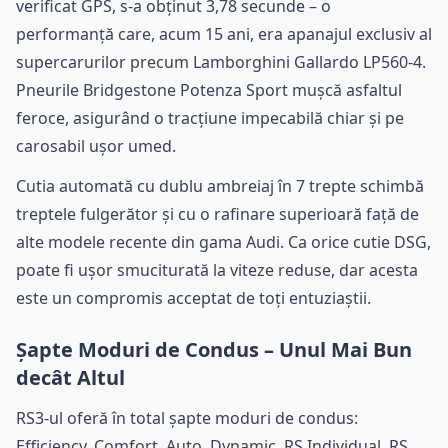
verificat GPS, s-a obținut 3,78 secunde – o
performanță care, acum 15 ani, era apanajul exclusiv al
supercarurilor precum Lamborghini Gallardo LP560-4.
Pneurile Bridgestone Potenza Sport mușcă asfaltul
feroce, asigurând o tracțiune impecabilă chiar și pe
carosabil ușor umed.
Cutia automată cu dublu ambreiaj în 7 trepte schimbă
treptele fulgerător și cu o rafinare superioară față de
alte modele recente din gama Audi. Ca orice cutie DSG,
poate fi ușor smuciturată la viteze reduse, dar acesta
este un compromis acceptat de toți entuziaștii.
Șapte Moduri de Condus – Unul Mai Bun
decât Altul
RS3-ul oferă în total șapte moduri de condus:
Efficiency, Comfort, Auto, Dynamic, RS Individual, RS