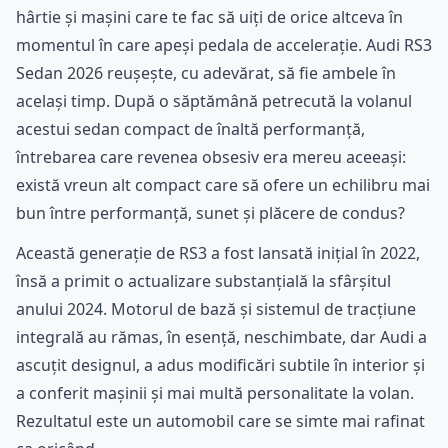
hârtie și mașini care te fac să uiți de orice altceva în
momentul în care apeși pedala de accelerație. Audi RS3
Sedan 2026 reușește, cu adevărat, să fie ambele în
același timp. După o săptămână petrecută la volanul
acestui sedan compact de înaltă performanță,
întrebarea care revenea obsesiv era mereu aceeași:
există vreun alt compact care să ofere un echilibru mai
bun între performanță, sunet și plăcere de condus?
Această generație de RS3 a fost lansată inițial în 2022,
însă a primit o actualizare substanțială la sfârșitul
anului 2024. Motorul de bază și sistemul de tracțiune
integrală au rămas, în esență, neschimbate, dar Audi a
ascuțit designul, a adus modificări subtile în interior și
a conferit mașinii și mai multă personalitate la volan.
Rezultatul este un automobil care se simte mai rafinat