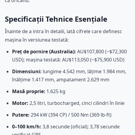
ca oricând.
Specificații Tehnice Esențiale
Înainte de a intra în detalii, iată cifrele care definesc
mașina în versiunea testată:
Preț de pornire (Australia):
AU$107,800 (~$72,300
USD); mașina testată: AU$113,050 (~$75,900 USD)
Dimensiuni:
lungime 4.542 mm, lățime 1.984 mm,
înălțime 1.417 mm, ampatament 2.629 mm
Masă proprie:
1.625 kg
Motor:
2,5 litri, turbocharged, cinci cilindri în linie
Putere:
294 kW (394 CP) / 500 Nm (369 lb-ft)
0–100 km/h:
3,8 secunde (oficial); 3,78 secunde
verificat GPS