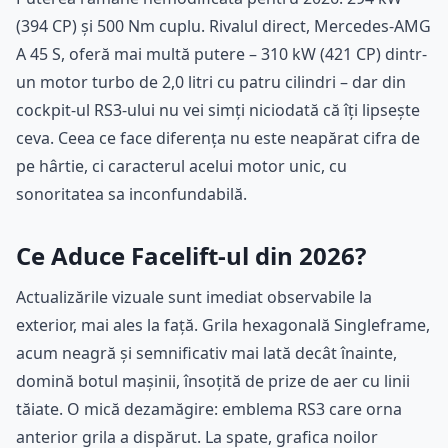
(394 CP) și 500 Nm cuplu. Rivalul direct, Mercedes-AMG
A 45 S, oferă mai multă putere – 310 kW (421 CP) dintr-
un motor turbo de 2,0 litri cu patru cilindri – dar din
cockpit-ul RS3-ului nu vei simți niciodată că îți lipsește
ceva. Ceea ce face diferența nu este neapărat cifra de
pe hârtie, ci caracterul acelui motor unic, cu
sonoritatea sa inconfundabilă.
Ce Aduce Facelift-ul din 2026?
Actualizările vizuale sunt imediat observabile la
exterior, mai ales la față. Grila hexagonală Singleframe,
acum neagră și semnificativ mai lată decât înainte,
domină botul mașinii, însoțită de prize de aer cu linii
tăiate. O mică dezamăgire: emblema RS3 care orna
anterior grila a dispărut. La spate, grafica noilor