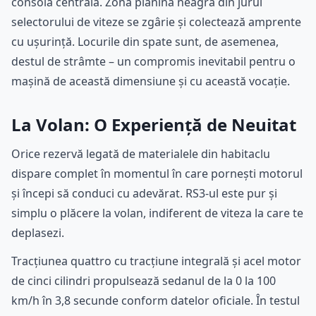
consola centrală. Zona pianină neagră din jurul
selectorului de viteze se zgârie și colectează amprente
cu ușurință. Locurile din spate sunt, de asemenea,
destul de strâmte – un compromis inevitabil pentru o
mașină de această dimensiune și cu această vocație.
La Volan: O Experiență de Neuitat
Orice rezervă legată de materialele din habitaclu
dispare complet în momentul în care pornești motorul
și începi să conduci cu adevărat. RS3-ul este pur și
simplu o plăcere la volan, indiferent de viteza la care te
deplasezi.
Tracțiunea quattro cu tracțiune integrală și acel motor
de cinci cilindri propulsează sedanul de la 0 la 100
km/h în 3,8 secunde conform datelor oficiale. În testul