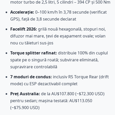
motor turbo de 2,5 litri, 5 cilindri – 394 CP și 500 Nm
Accelerație:
0–100 km/h în 3,78 secunde (verificat
GPS), față de 3,8 secunde declarat
Facelift 2026:
grilă nouă hexagonală, stopuri noi,
difuzor mai mare, țevi de eșapament ovale; volan
nou cu tăieturi sus-jos
Torque splitter rafinat:
distribuie 100% din cuplul
spate pe o singură roată; subvirare eliminată,
supravirare controlabilă
7 moduri de condus:
inclusiv RS Torque Rear (drift
mode) cu ESP dezactivabil complet
Preț Australia:
de la AU$107.800 (~$72.300 USD)
pentru sedan; mașina testată: AU$113.050
(~$75.900 USD)