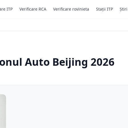
are ITP
Verificare RCA
Verificare rovinieta
Stații ITP
Știr
lonul Auto Beijing 2026