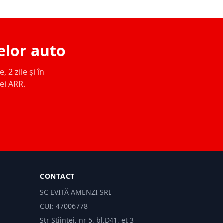
elor auto
 2 zile și în
ței ARR.
CONTACT
SC EVITĂ AMENZI SRL
CUI: 47006778
Str Științei, nr 5, bl.D41, et 3