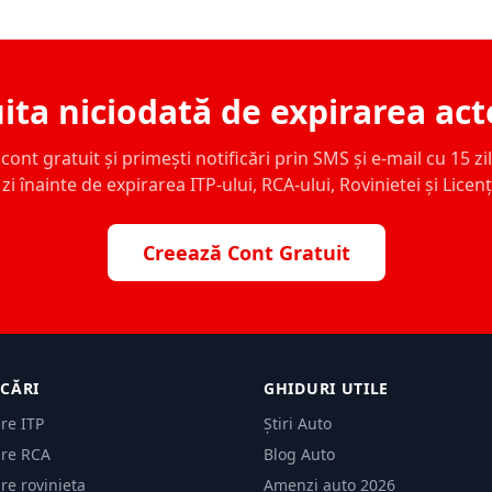
ita niciodată de expirarea act
ont gratuit și primești notificări prin SMS și e-mail cu 15 zile,
zi înainte de expirarea ITP-ului, RCA-ului, Rovinietei și Licen
Creează Cont Gratuit
ICĂRI
GHIDURI UTILE
are ITP
Știri Auto
are RCA
Blog Auto
are rovinieta
Amenzi auto 2026