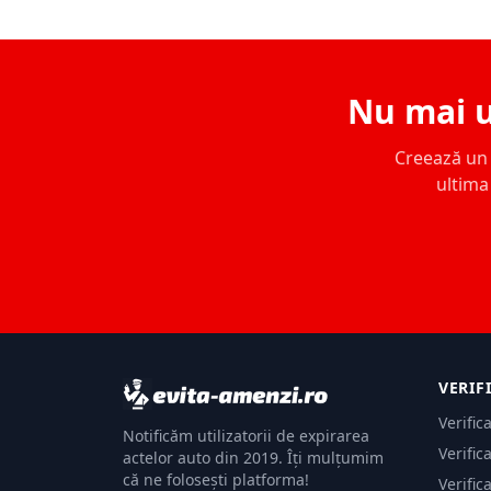
Nu mai u
Creează un c
ultima 
VERIF
Verific
Notificăm utilizatorii de expirarea
Verific
actelor auto din 2019. Îți mulțumim
că ne folosești platforma!
Verific