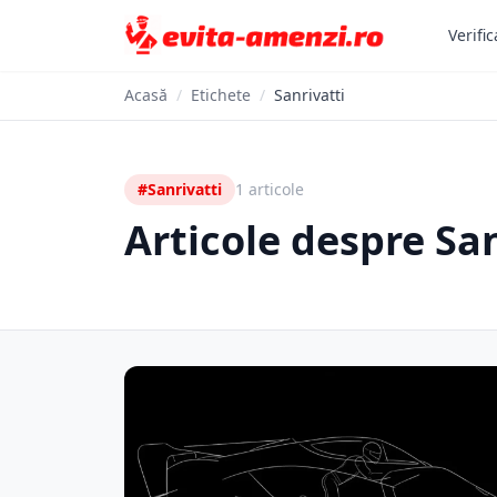
Verific
Acasă
/
Etichete
/
Sanrivatti
#Sanrivatti
1 articole
Articole despre San