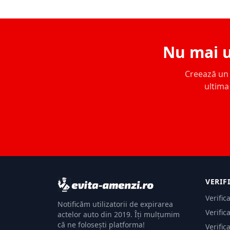
Nu mai u
Creează un c
ultima 
VERIF
Verific
Notificăm utilizatorii de expirarea
Verific
actelor auto din 2019. Îți mulțumim
că ne folosești platforma!
Verific