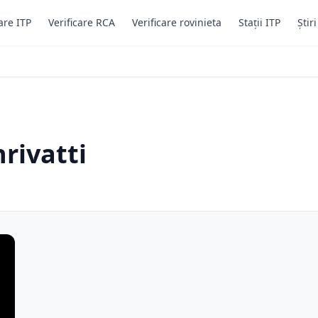
are ITP
Verificare RCA
Verificare rovinieta
Stații ITP
Știr
rivatti