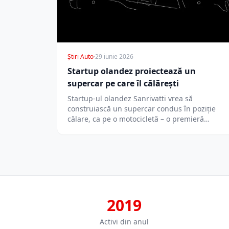
Știri Auto
·
29 iunie 2026
Startup olandez proiectează un
supercar pe care îl călărești
Startup-ul olandez Sanrivatti vrea să
construiască un supercar condus în poziție
călare, ca pe o motocicletă – o premieră
absolută…
2019
Activi din anul