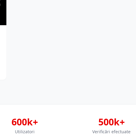
600k+
500k+
Utilizatori
Verificări efectuate