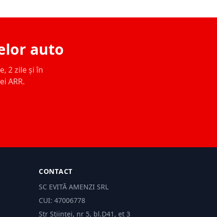
elor auto
 2 zile și în
ței ARR.
CONTACT
SC EVITĂ AMENZI SRL
CUI: 47006778
Str Științei, nr 5, bl.D41, et 3