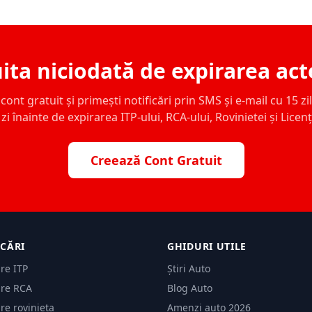
ita niciodată de expirarea act
ont gratuit și primești notificări prin SMS și e-mail cu 15 zile,
zi înainte de expirarea ITP-ului, RCA-ului, Rovinietei și Licen
Creează Cont Gratuit
ICĂRI
GHIDURI UTILE
are ITP
Știri Auto
are RCA
Blog Auto
are rovinieta
Amenzi auto 2026